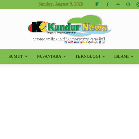
Sunday, August 9, 2026
SUMUT
NUSANTARA
TEKNOLOGI
ISLAMI
Kundur
News