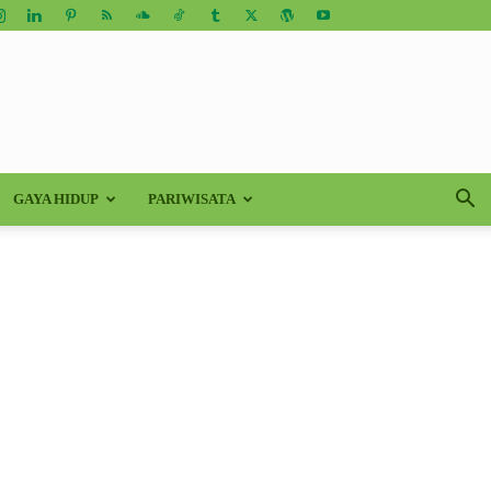
GAYA HIDUP
PARIWISATA