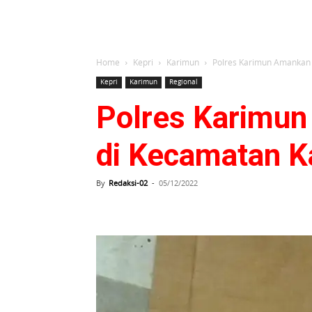
Home
Kepri
Karimun
Polres Karimun Amankan
Kepri
Karimun
Regional
Polres Karimu
di Kecamatan K
By
Redaksi-02
-
05/12/2022