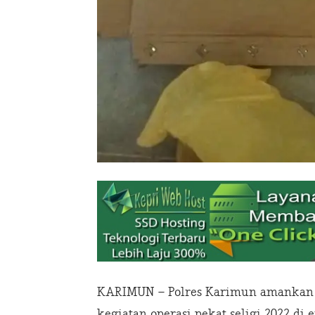
KARIMUN – Polres Karimun amankan p
kegiatan operasi pekat seligi 2022 di e