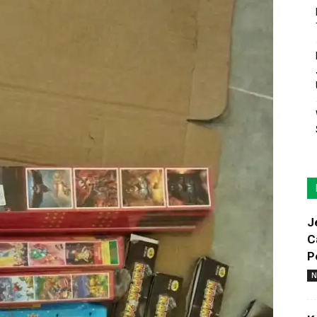
J
C
P
N