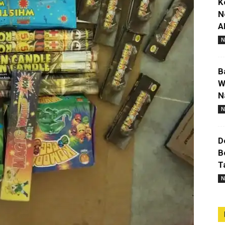
K
N
A
N
B
W
N
N
D
B
T
N