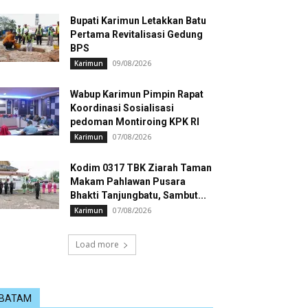
Bupati Karimun Letakkan Batu
Pertama Revitalisasi Gedung
BPS
09/08/2026
Karimun
Wabup Karimun Pimpin Rapat
Koordinasi Sosialisasi
pedoman Montiroing KPK RI
07/08/2026
Karimun
Kodim 0317 TBK Ziarah Taman
Makam Pahlawan Pusara
Bhakti Tanjungbatu, Sambut...
07/08/2026
Karimun
Load more
BATAM