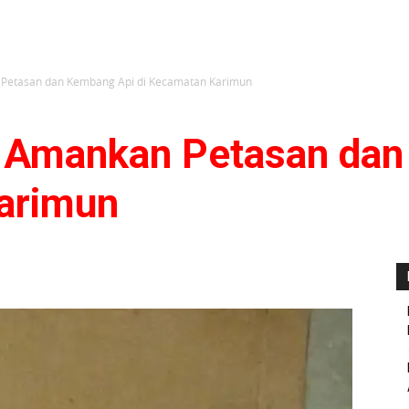
 Petasan dan Kembang Api di Kecamatan Karimun
n Amankan Petasan dan
arimun