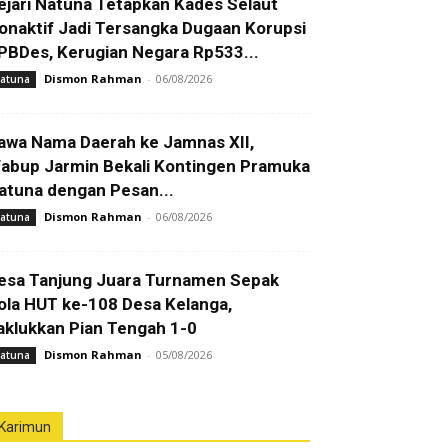
ejari Natuna Tetapkan Kades Selaut
onaktif Jadi Tersangka Dugaan Korupsi
PBDes, Kerugian Negara Rp533...
Dismon Rahman
-
06/08/2026
atuna
awa Nama Daerah ke Jamnas XII,
abup Jarmin Bekali Kontingen Pramuka
atuna dengan Pesan...
Dismon Rahman
-
06/08/2026
atuna
esa Tanjung Juara Turnamen Sepak
ola HUT ke-108 Desa Kelanga,
aklukkan Pian Tengah 1-0
Dismon Rahman
-
05/08/2026
atuna
Karimun