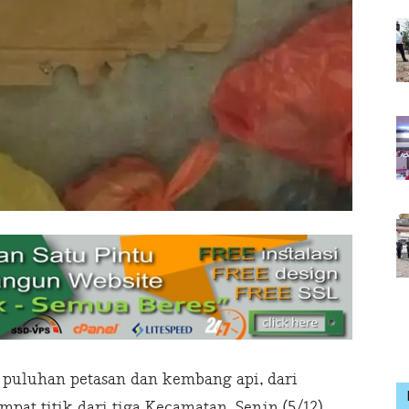
uluhan petasan dan kembang api, dari
mpat titik dari tiga Kecamatan, Senin (5/12).