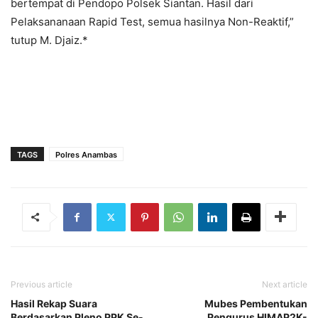
bertempat di Pendopo Polsek Siantan. Hasil dari
Pelaksananaan Rapid Test, semua hasilnya Non-Reaktif,”
tutup M. Djaiz.*
TAGS
Polres Anambas
Previous article
Next article
Hasil Rekap Suara
Mubes Pembentukan
Berdasarkan Pleno PPK Se-
Pengurus HIMAP2K-