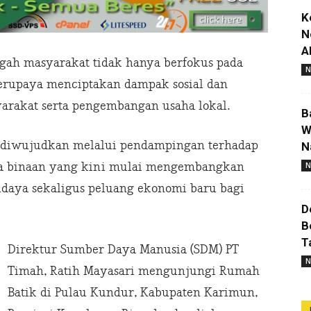
K
N
A
gah masyarakat tidak hanya berfokus pada
N
 berupaya menciptakan dampak sosial dan
rakat serta pengembangan usaha lokal.
B
W
t diwujudkan melalui pendampingan terhadap
N
a binaan yang kini mulai mengembangkan
N
budaya sekaligus peluang ekonomi baru bagi
D
B
T
Direktur Sumber Daya Manusia (SDM) PT
N
Timah, Ratih Mayasari mengunjungi Rumah
Batik di Pulau Kundur, Kabupaten Karimun,