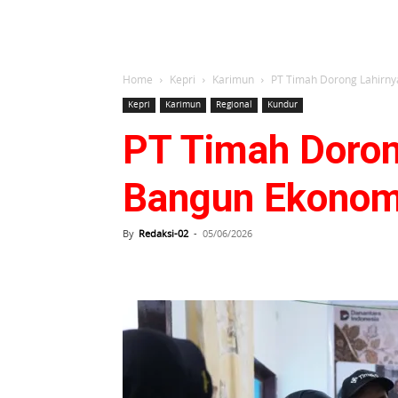
Home
Kepri
Karimun
PT Timah Dorong Lahirny
Kepri
Karimun
Regional
Kundur
PT Timah Doron
Bangun Ekonomi
By
Redaksi-02
-
05/06/2026