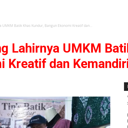
a UMKM Batik Khas Kundur, Bangun Ekonomi Kreatif dan...
g Lahirnya UMKM Bati
 Kreatif dan Kemandir