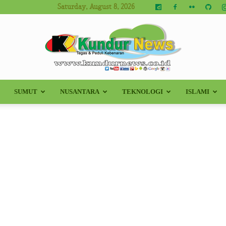
Saturday, August 8, 2026
SUMUT
NUSANTARA
TEKNOLOGI
ISLAMI
Kundur
News