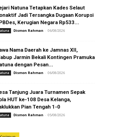
ejari Natuna Tetapkan Kades Selaut
onaktif Jadi Tersangka Dugaan Korupsi
PBDes, Kerugian Negara Rp533...
Dismon Rahman
-
06/08/2026
atuna
awa Nama Daerah ke Jamnas XII,
abup Jarmin Bekali Kontingen Pramuka
atuna dengan Pesan...
Dismon Rahman
-
06/08/2026
atuna
esa Tanjung Juara Turnamen Sepak
ola HUT ke-108 Desa Kelanga,
aklukkan Pian Tengah 1-0
Dismon Rahman
-
05/08/2026
atuna