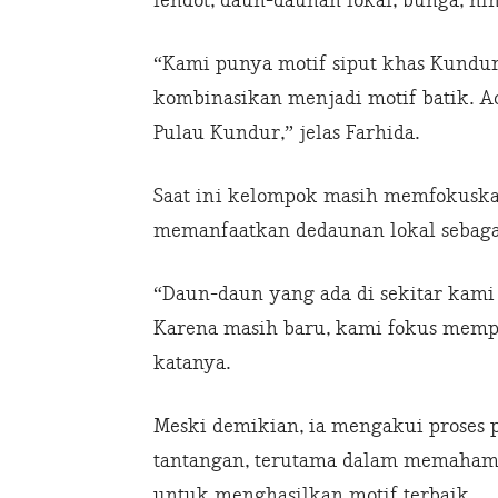
lendot, daun-daunan lokal, bunga, hi
“Kami punya motif siput khas Kundu
kombinasikan menjadi motif batik. A
Pulau Kundur,” jelas Farhida.
Saat ini kelompok masih memfokuska
memanfaatkan dedaunan lokal sebaga
“Daun-daun yang ada di sekitar kami
Karena masih baru, kami fokus memper
katanya.
Meski demikian, ia mengakui proses
tantangan, terutama dalam memahami
untuk menghasilkan motif terbaik.