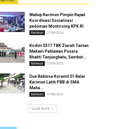
Karimun
Wabup Karimun Pimpin Rapat
Koordinasi Sosialisasi
pedoman Montiroing KPK RI
07/08/2026
Karimun
Kodim 0317 TBK Ziarah Taman
Makam Pahlawan Pusara
Bhakti Tanjungbatu, Sambut...
07/08/2026
Karimun
Dua Babinsa Koramil 01 Balai
Karimun Latih PBB di SMA
Maha...
07/08/2026
Karimun
Load more