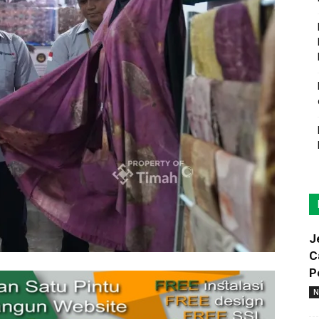
J
C
P
N