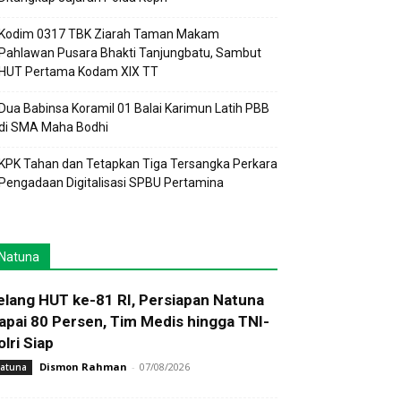
Kodim 0317 TBK Ziarah Taman Makam
Pahlawan Pusara Bhakti Tanjungbatu, Sambut
HUT Pertama Kodam XIX TT
Dua Babinsa Koramil 01 Balai Karimun Latih PBB
di SMA Maha Bodhi
KPK Tahan dan Tetapkan Tiga Tersangka Perkara
Pengadaan Digitalisasi SPBU Pertamina
Natuna
elang HUT ke-81 RI, Persiapan Natuna
apai 80 Persen, Tim Medis hingga TNI-
olri Siap
Dismon Rahman
-
07/08/2026
atuna