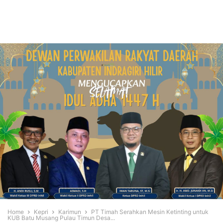
Home
Kepri
Karimun
PT Timah Serahkan Mesin Ketinting untuk
KUB Batu Musang Pulau Timun Desa...