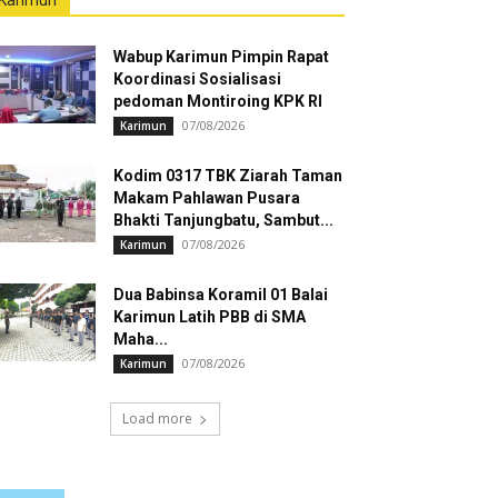
Karimun
Wabup Karimun Pimpin Rapat
Koordinasi Sosialisasi
pedoman Montiroing KPK RI
07/08/2026
Karimun
Kodim 0317 TBK Ziarah Taman
Makam Pahlawan Pusara
Bhakti Tanjungbatu, Sambut...
07/08/2026
Karimun
Dua Babinsa Koramil 01 Balai
Karimun Latih PBB di SMA
Maha...
07/08/2026
Karimun
Load more