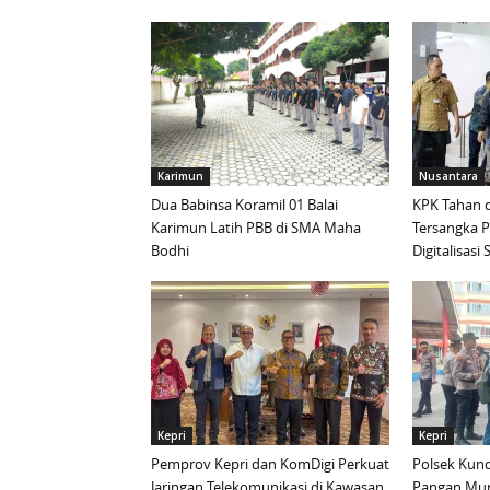
Karimun
Nusantara
Dua Babinsa Koramil 01 Balai
KPK Tahan d
Karimun Latih PBB di SMA Maha
Tersangka 
Bodhi
Digitalisas
Kepri
Kepri
Pemprov Kepri dan KomDigi Perkuat
Polsek Kund
Jaringan Telekomunikasi di Kawasan
Pangan Mur