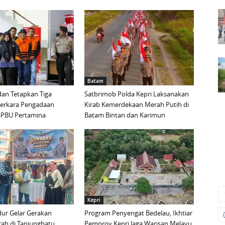
Batam
an Tetapkan Tiga
Satbrimob Polda Kepri Laksanakan
Perkara Pengadaan
Kirab Kemerdekaan Merah Putih di
i SPBU Pertamina
Batam Bintan dan Karimun
Kepri
ur Gelar Gerakan
Program Penyengat Bedelau, Ikhtiar
ah di Tanjungbatu
Pemprov Kepri Jaga Warisan Melayu