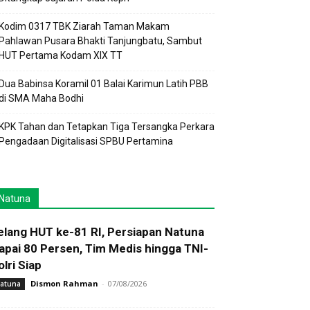
Kodim 0317 TBK Ziarah Taman Makam
Pahlawan Pusara Bhakti Tanjungbatu, Sambut
HUT Pertama Kodam XIX TT
Dua Babinsa Koramil 01 Balai Karimun Latih PBB
di SMA Maha Bodhi
KPK Tahan dan Tetapkan Tiga Tersangka Perkara
Pengadaan Digitalisasi SPBU Pertamina
Natuna
elang HUT ke-81 RI, Persiapan Natuna
apai 80 Persen, Tim Medis hingga TNI-
olri Siap
Dismon Rahman
-
07/08/2026
atuna