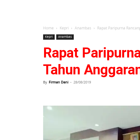
Home
Kepri
Anambas
Rapat Paripurna Ranca
Kepri
Anambas
Rapat Paripurn
Tahun Anggara
By
Firman Dani
-
28/08/2019