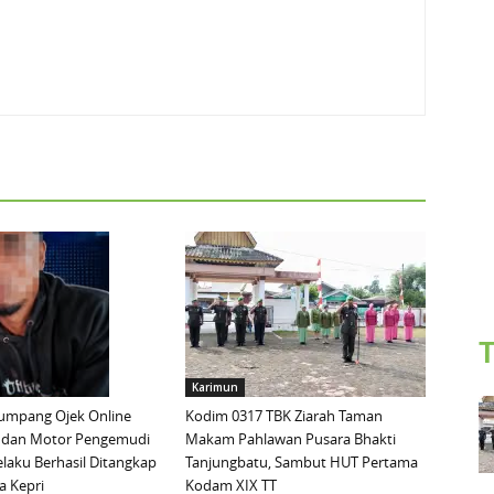
T
Karimun
mpang Ojek Online
Kodim 0317 TBK Ziarah Taman
 dan Motor Pengemudi
Makam Pahlawan Pusara Bhakti
elaku Berhasil Ditangkap
Tanjungbatu, Sambut HUT Pertama
a Kepri
Kodam XIX TT