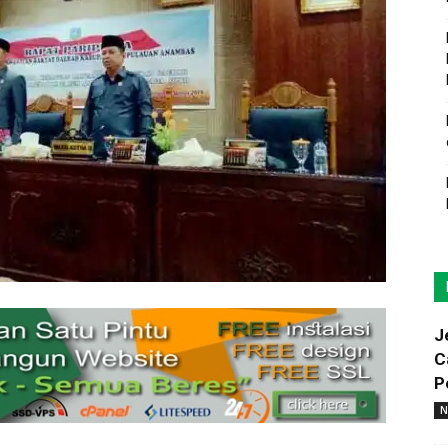
J
C
P
N