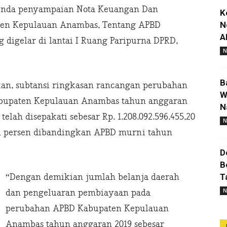
genda penyampaian Nota Keuangan Dan
K
N
ten Kepulauan Anambas, Tentang APBD
A
digelar di lantai I Ruang Paripurna DPRD,
N
B
an, subtansi ringkasan rancangan perubahan
W
abupaten Kepulauan Anambas tahun anggaran
N
elah disepakati sebesar Rp. 1.208.092.596.455,20
N
51 persen dibandingkan APBD murni tahun
D
B
T
“Dengan demikian jumlah belanja daerah
N
dan pengeluaran pembiayaan pada
perubahan APBD Kabupaten Kepulauan
Anambas tahun anggaran 2019 sebesar