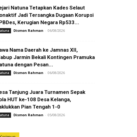
ejari Natuna Tetapkan Kades Selaut
onaktif Jadi Tersangka Dugaan Korupsi
PBDes, Kerugian Negara Rp533...
Dismon Rahman
-
06/08/2026
atuna
awa Nama Daerah ke Jamnas XII,
abup Jarmin Bekali Kontingen Pramuka
atuna dengan Pesan...
Dismon Rahman
-
06/08/2026
atuna
esa Tanjung Juara Turnamen Sepak
ola HUT ke-108 Desa Kelanga,
aklukkan Pian Tengah 1-0
Dismon Rahman
-
05/08/2026
atuna