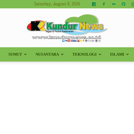
Saturday, August 8, 2026
SUMUT
NUSANTARA
TEKNOLOGI
ISLAMI
Kundur
News