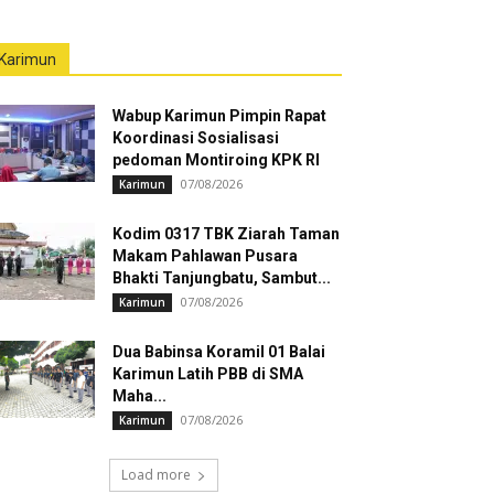
Karimun
Wabup Karimun Pimpin Rapat
Koordinasi Sosialisasi
pedoman Montiroing KPK RI
07/08/2026
Karimun
Kodim 0317 TBK Ziarah Taman
Makam Pahlawan Pusara
Bhakti Tanjungbatu, Sambut...
07/08/2026
Karimun
Dua Babinsa Koramil 01 Balai
Karimun Latih PBB di SMA
Maha...
07/08/2026
Karimun
Load more