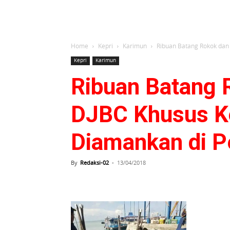
Home
Kepri
Karimun
Ribuan Batang Rokok dan
Kepri
Karimun
Ribuan Batang 
DJBC Khusus K
Diamankan di P
By
Redaksi-02
-
13/04/2018