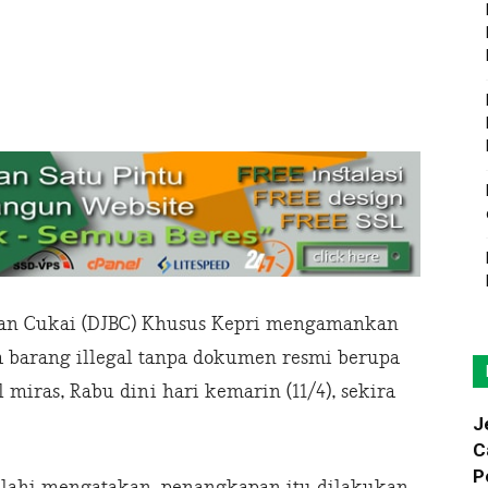
dan Cukai (DJBC) Khusus Kepri mengamankan
barang illegal tanpa dokumen resmi berupa
 miras, Rabu dini hari kemarin (11/4), sekira
J
C
P
lalahi mengatakan, penangkapan itu dilakukan