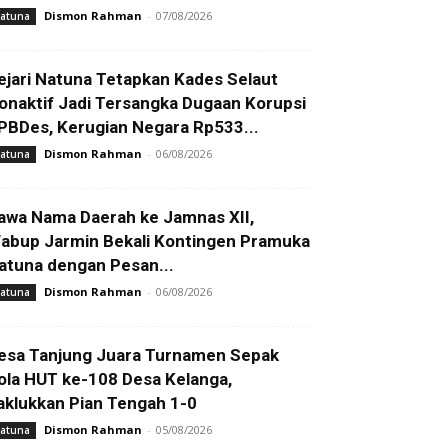
Dismon Rahman
-
07/08/2026
atuna
ejari Natuna Tetapkan Kades Selaut
onaktif Jadi Tersangka Dugaan Korupsi
PBDes, Kerugian Negara Rp533...
Dismon Rahman
-
06/08/2026
atuna
awa Nama Daerah ke Jamnas XII,
abup Jarmin Bekali Kontingen Pramuka
atuna dengan Pesan...
Dismon Rahman
-
06/08/2026
atuna
esa Tanjung Juara Turnamen Sepak
ola HUT ke-108 Desa Kelanga,
aklukkan Pian Tengah 1-0
Dismon Rahman
-
05/08/2026
atuna