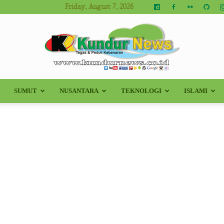
Friday, August 7, 2026
SUMUT
NUSANTARA
TEKNOLOGI
ISLAMI
Kundur
News