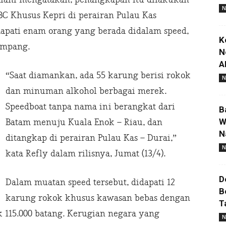
N
BC Khusus Kepri di perairan Pulau Kas
apati enam orang yang berada didalam speed,
K
umpang.
N
A
“Saat diamankan, ada 55 karung berisi rokok
N
dan minuman alkohol berbagai merek.
Speedboat tanpa nama ini berangkat dari
B
W
Batam menuju Kuala Enok – Riau, dan
N
ditangkap di perairan Pulau Kas – Durai,”
N
kata Refly dalam rilisnya, Jumat (13/4).
D
Dalam muatan speed tersebut, didapati 12
B
karung rokok khusus kawasan bebas dengan
T
 115.000 batang. Kerugian negara yang
N