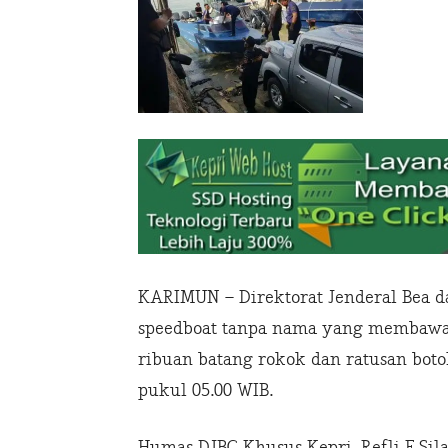
KARIMUN – Direktorat Jenderal Bea 
speedboat tanpa nama yang membawa 
ribuan batang rokok dan ratusan botol
pukul 05.00 WIB.
Humas DJBC Khusus Kepri, Refli F Si