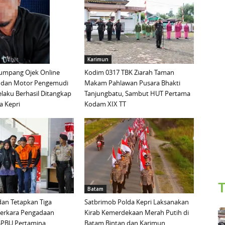
Karimun
mpang Ojek Online
Kodim 0317 TBK Ziarah Taman
 dan Motor Pengemudi
Makam Pahlawan Pusara Bhakti
elaku Berhasil Ditangkap
Tanjungbatu, Sambut HUT Pertama
a Kepri
Kodam XIX TT
T
Batam
an Tetapkan Tiga
Satbrimob Polda Kepri Laksanakan
Perkara Pengadaan
Kirab Kemerdekaan Merah Putih di
i SPBU Pertamina
Batam Bintan dan Karimun