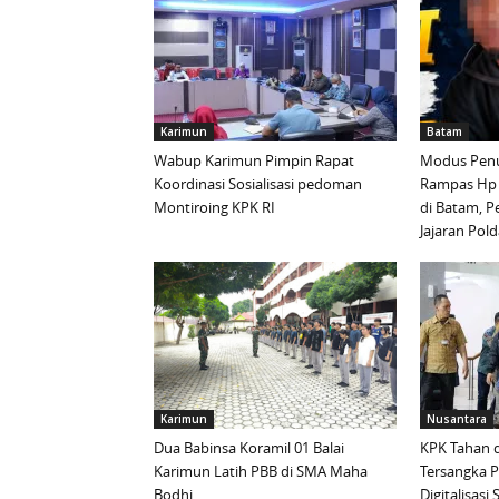
Karimun
Batam
Wabup Karimun Pimpin Rapat
Modus Penu
Koordinasi Sosialisasi pedoman
Rampas Hp
Montiroing KPK RI
di Batam, P
Jajaran Pold
Karimun
Nusantara
Dua Babinsa Koramil 01 Balai
KPK Tahan d
Karimun Latih PBB di SMA Maha
Tersangka 
Bodhi
Digitalisas