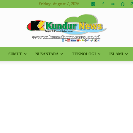
Friday, August 7, 2026
SUMUT
NUSANTARA
TEKNOLOGI
ISLAMI
Kundur
News