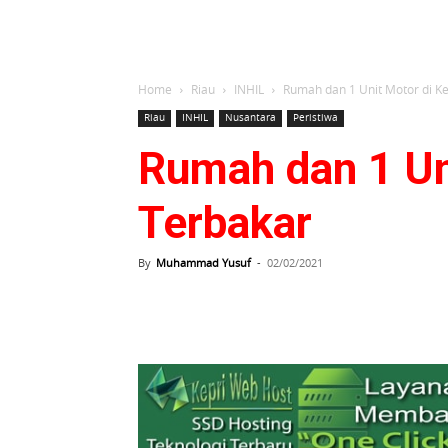
Home
Riau
INHIL
Rumah dan 1 Unit Motor di K
Riau
INHIL
Nusantara
Peristiwa
Rumah dan 1 Un
Terbakar
By
Muhammad Yusuf
-
02/02/2021