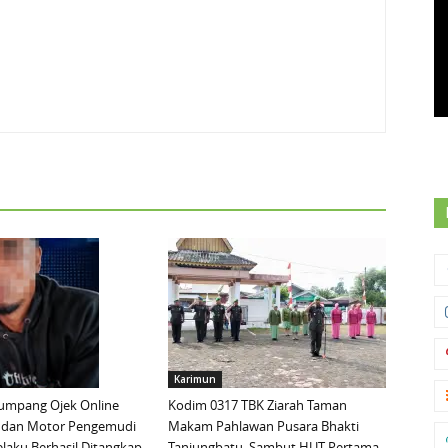
Karimun
mpang Ojek Online
Kodim 0317 TBK Ziarah Taman
 dan Motor Pengemudi
Makam Pahlawan Pusara Bhakti
elaku Berhasil Ditangkap
Tanjungbatu, Sambut HUT Pertama