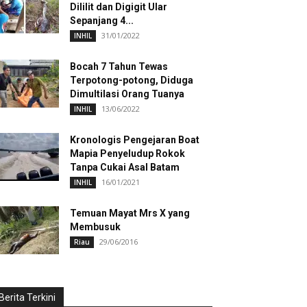
Dililit dan Digigit Ular
Sepanjang 4...
31/01/2022
INHIL
Bocah 7 Tahun Tewas
Terpotong-potong, Diduga
Dimultilasi Orang Tuanya
13/06/2022
INHIL
Kronologis Pengejaran Boat
Mapia Penyeludup Rokok
Tanpa Cukai Asal Batam
16/01/2021
INHIL
Temuan Mayat Mrs X yang
Membusuk
29/06/2016
Riau
Berita Terkini