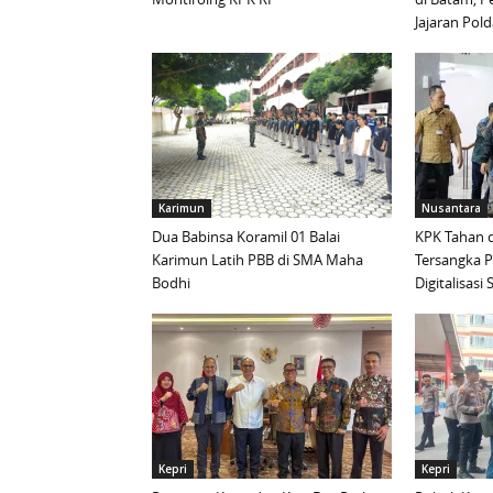
Jajaran Pold
Karimun
Nusantara
Dua Babinsa Koramil 01 Balai
KPK Tahan d
Karimun Latih PBB di SMA Maha
Tersangka 
Bodhi
Digitalisas
Kepri
Kepri