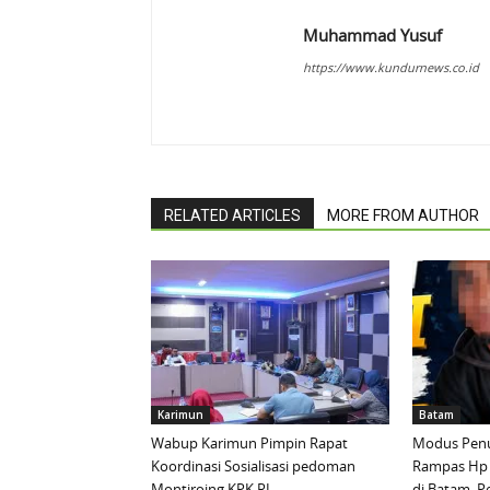
Muhammad Yusuf
https://www.kundurnews.co.id
RELATED ARTICLES
MORE FROM AUTHOR
Karimun
Batam
Wabup Karimun Pimpin Rapat
Modus Penu
Koordinasi Sosialisasi pedoman
Rampas Hp
Montiroing KPK RI
di Batam, P