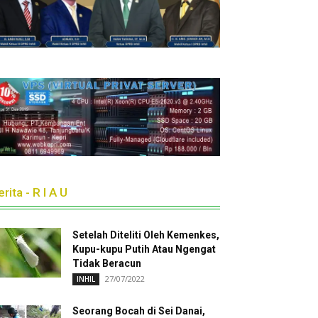
rita - R I A U
Setelah Diteliti Oleh Kemenkes,
Kupu-kupu Putih Atau Ngengat
Tidak Beracun
27/07/2022
INHIL
Seorang Bocah di Sei Danai,