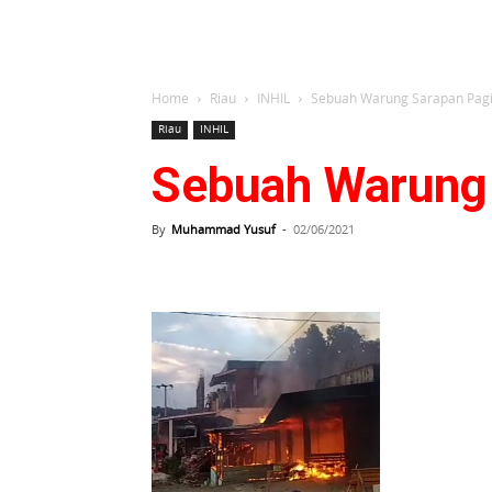
Home
Riau
INHIL
Sebuah Warung Sarapan Pagi
Riau
INHIL
Sebuah Warung 
By
Muhammad Yusuf
-
02/06/2021