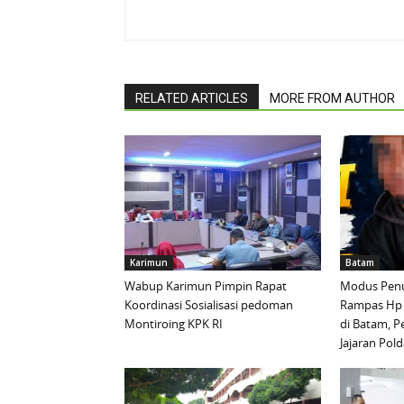
RELATED ARTICLES
MORE FROM AUTHOR
Karimun
Batam
Wabup Karimun Pimpin Rapat
Modus Penu
Koordinasi Sosialisasi pedoman
Rampas Hp
Montiroing KPK RI
di Batam, P
Jajaran Pold