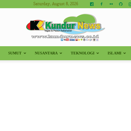
Saturday, August 8, 2026
SUMUT
NUSANTARA
TEKNOLOGI
ISLAMI
Kundur
News