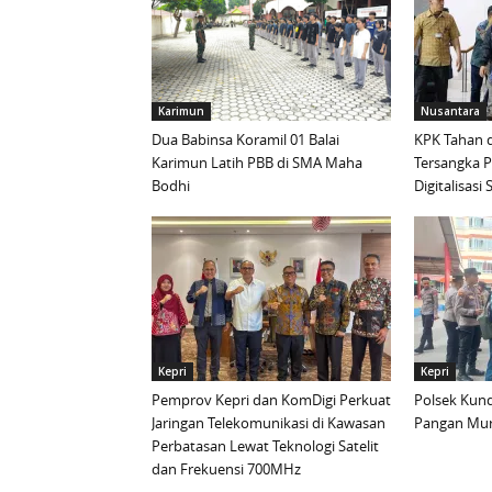
Karimun
Nusantara
Dua Babinsa Koramil 01 Balai
KPK Tahan d
Karimun Latih PBB di SMA Maha
Tersangka 
Bodhi
Digitalisas
Kepri
Kepri
Pemprov Kepri dan KomDigi Perkuat
Polsek Kund
Jaringan Telekomunikasi di Kawasan
Pangan Mur
Perbatasan Lewat Teknologi Satelit
dan Frekuensi 700MHz