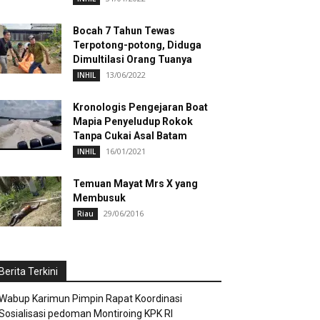
Bocah 7 Tahun Tewas
Terpotong-potong, Diduga
Dimultilasi Orang Tuanya
13/06/2022
INHIL
Kronologis Pengejaran Boat
Mapia Penyeludup Rokok
Tanpa Cukai Asal Batam
16/01/2021
INHIL
Temuan Mayat Mrs X yang
Membusuk
29/06/2016
Riau
Berita Terkini
Wabup Karimun Pimpin Rapat Koordinasi
Sosialisasi pedoman Montiroing KPK RI