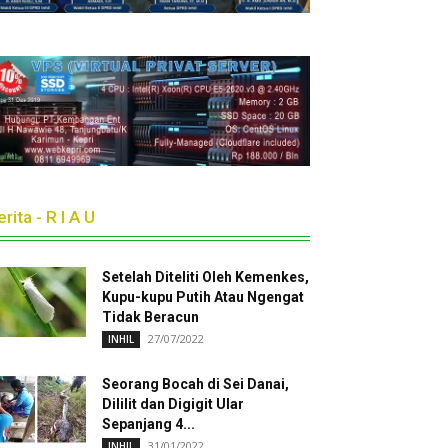
rita - R I A U
Setelah Diteliti Oleh Kemenkes,
Kupu-kupu Putih Atau Ngengat
Tidak Beracun
27/07/2022
INHIL
Seorang Bocah di Sei Danai,
Dililit dan Digigit Ular
Sepanjang 4...
31/01/2022
INHIL