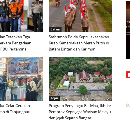
Batam
an Tetapkan Tiga
Satbrimob Polda Kepri Laksanakan
Perkara Pengadaan
Kirab Kemerdekaan Merah Putih di
i SPBU Pertamina
Batam Bintan dan Karimun
Kepri
Su
ur Gelar Gerakan
Program Penyengat Bedelau, Ikhtiar
ah di Tanjungbatu
Pemprov Kepri Jaga Warisan Melayu
dan Jejak Sejarah Bangsa