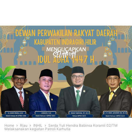
Home
Riau
INHIL
Serda Yuli Hendra Babinsa Koramil 02/TM
Melaksanakan kegiatan Patroli Karhutla