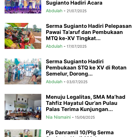
Sugianto Hadiri Acara
Abdulah
-
21/07/2025
Serma Sugianto Hadiri Pelepasan
Pawai Ta’aruf dan Pembukaan
MTQ ke-XV Tingkat...
Abdulah
-
17/07/2025
Serma Sugianto Hadiri
Pembukaan STQ ke XV di Rotan
Semelur, Dorong...
Abdulah
-
03/07/2025
Menuju Legalitas, SMA Ma’had
Tahfiz Hayatul Qur’an Pulau
Palas Terima Kunjungan...
Nia Nismaini
-
15/06/2025
Pjs Danramil 10/Plg Serma