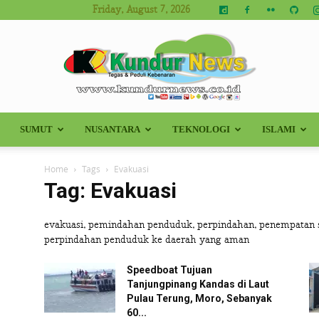
Friday, August 7, 2026
SUMUT
NUSANTARA
TEKNOLOGI
ISLAMI
Kundur
Home
Tags
Evakuasi
Tag: Evakuasi
evakuasi, pemindahan penduduk, perpindahan, penempatan s
News
perpindahan penduduk ke daerah yang aman
Speedboat Tujuan
Tanjungpinang Kandas di Laut
Pulau Terung, Moro, Sebanyak
60...