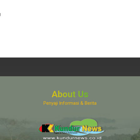
g
About Us
Penyaji Informasi & Berita
www.kundurnews.co.id