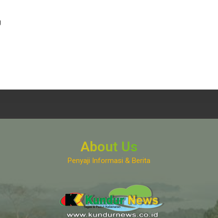
g
About Us
Penyaji Informasi & Berita
www.kundurnews.co.id