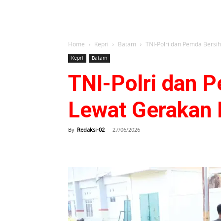
Home
Kepri
Batam
TNI-Polri dan Pemda Bersi
Kepri
Batam
TNI-Polri dan 
Lewat Gerakan 
By
Redaksi-02
-
27/06/2026