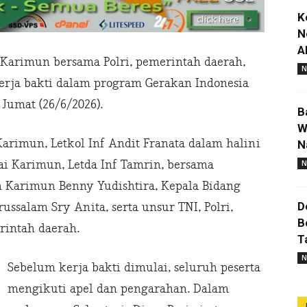
K
N
A
Karimun bersama Polri, pemerintah daerah,
N
kerja bakti dalam program Gerakan Indonesia
Jumat (26/6/2026).
B
W
arimun, Letkol Inf Andit Franata dalam halini
N
ai Karimun, Letda Inf Tamrin, bersama
N
n Karimun Benny Yudishtira, Kepala Bidang
D
ussalam Sry Anita, serta unsur TNI, Polri,
B
rintah daerah.
T
N
Sebelum kerja bakti dimulai, seluruh peserta
mengikuti apel dan pengarahan. Dalam