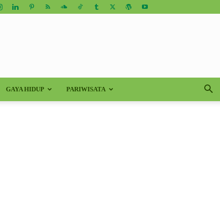
GAYA HIDUP
PARIWISATA