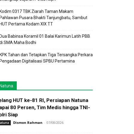
Kodim 0317 TBK Ziarah Taman Makam
Pahlawan Pusara Bhakti Tanjungbatu, Sambut
HUT Pertama Kodam XIX TT
Dua Babinsa Koramil 01 Balai Karimun Latih PBB
di SMA Maha Bodhi
KPK Tahan dan Tetapkan Tiga Tersangka Perkara
Pengadaan Digitalisasi SPBU Pertamina
Natuna
elang HUT ke-81 RI, Persiapan Natuna
apai 80 Persen, Tim Medis hingga TNI-
olri Siap
Dismon Rahman
-
07/08/2026
atuna