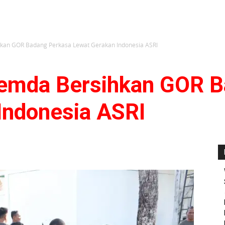
hkan GOR Badang Perkasa Lewat Gerakan Indonesia ASRI
Pemda Bersihkan GOR 
Indonesia ASRI