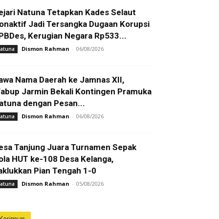
ejari Natuna Tetapkan Kades Selaut
onaktif Jadi Tersangka Dugaan Korupsi
PBDes, Kerugian Negara Rp533...
Dismon Rahman
-
06/08/2026
atuna
awa Nama Daerah ke Jamnas XII,
abup Jarmin Bekali Kontingen Pramuka
atuna dengan Pesan...
Dismon Rahman
-
06/08/2026
atuna
esa Tanjung Juara Turnamen Sepak
ola HUT ke-108 Desa Kelanga,
aklukkan Pian Tengah 1-0
Dismon Rahman
-
05/08/2026
atuna