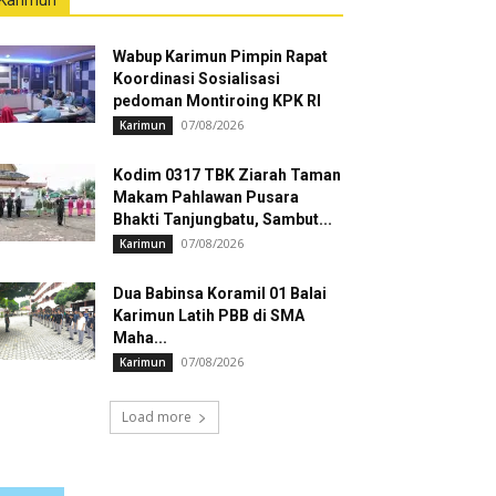
Karimun
Wabup Karimun Pimpin Rapat
Koordinasi Sosialisasi
pedoman Montiroing KPK RI
07/08/2026
Karimun
Kodim 0317 TBK Ziarah Taman
Makam Pahlawan Pusara
Bhakti Tanjungbatu, Sambut...
07/08/2026
Karimun
Dua Babinsa Koramil 01 Balai
Karimun Latih PBB di SMA
Maha...
07/08/2026
Karimun
Load more