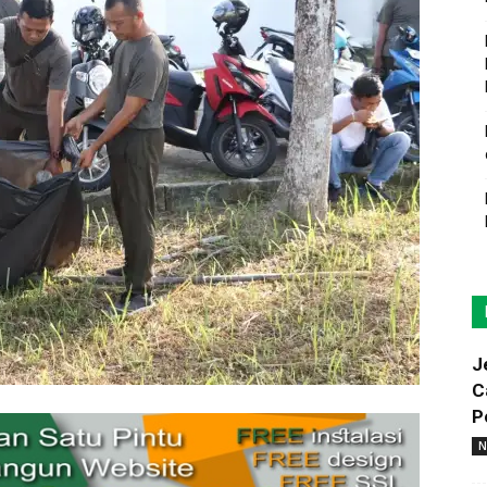
J
C
P
N