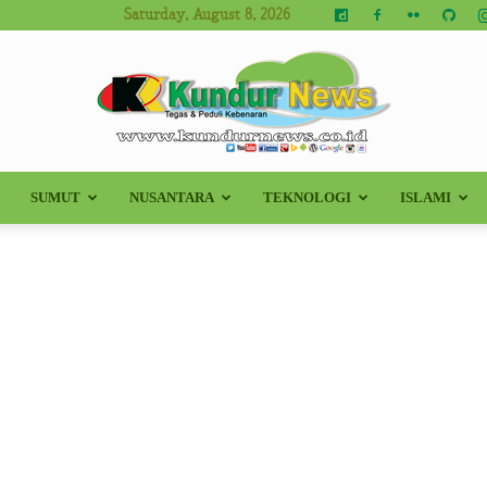
Saturday, August 8, 2026
SUMUT
NUSANTARA
TEKNOLOGI
ISLAMI
Kundur
News