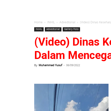
Home
INHIL
Advedtorial
(Video) Dinas Keseha
INHIL
Advedtorial
Gallery Foto
(Video) Dinas K
Dalam Menceg
By
Muhammad Yusuf
-
06/09/2022