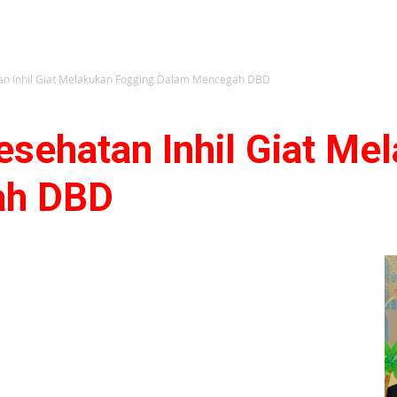
tan Inhil Giat Melakukan Fogging Dalam Mencegah DBD
esehatan Inhil Giat Me
ah DBD