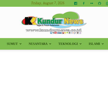
Friday, August 7, 2026
SUMUT
NUSANTARA
TEKNOLOGI
ISLAMI
Kundur
News