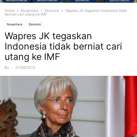
Home
Nusantara
Ekonomi
Wapres JK tegaskan Indonesia tidak
berniat cari utang ke IMF
Nusantara
Ekonomi
Wapres JK tegaskan
Indonesia tidak berniat cari
utang ke IMF
By
-
31/08/2015