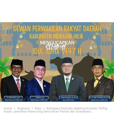
Home
Regional
Riau
Antisipasi Karhutla, Babinsa Koramil 10/Plg
Koptu Jamothon Manurung Gencarkan Patroli dan Sosialisasi...