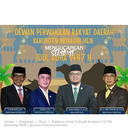
Home
Regional
Riau
Babinsa Desa Suhada Koramil 02/TM
Bersama MPA Lakukan Patroli Karhutla