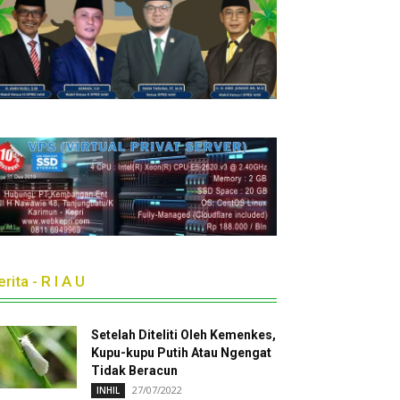
rita - R I A U
Setelah Diteliti Oleh Kemenkes,
Kupu-kupu Putih Atau Ngengat
Tidak Beracun
27/07/2022
INHIL