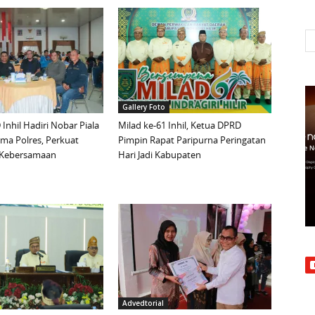
Gallery Foto
Inhil Hadiri Nobar Piala
Milad ke-61 Inhil, Ketua DPRD
ma Polres, Perkuat
Pimpin Rapat Paripurna Peringatan
n Kebersamaan
Hari Jadi Kabupaten
Advedtorial