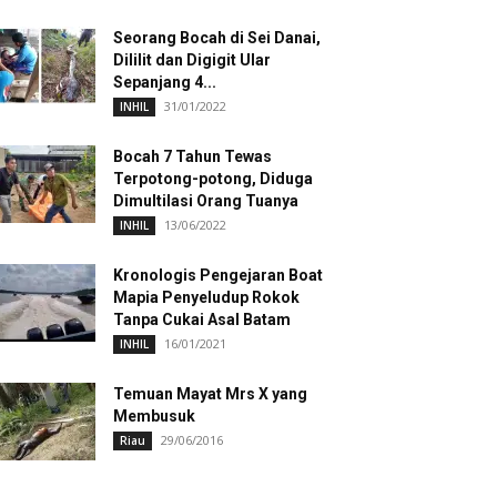
Seorang Bocah di Sei Danai,
Dililit dan Digigit Ular
Sepanjang 4...
31/01/2022
INHIL
Bocah 7 Tahun Tewas
Terpotong-potong, Diduga
Dimultilasi Orang Tuanya
13/06/2022
INHIL
Kronologis Pengejaran Boat
Mapia Penyeludup Rokok
Tanpa Cukai Asal Batam
16/01/2021
INHIL
Temuan Mayat Mrs X yang
Membusuk
29/06/2016
Riau