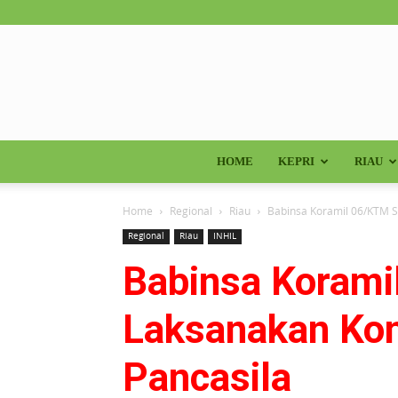
HOME
KEPRI
RIAU
Home
Regional
Riau
Babinsa Koramil 06/KTM S
Regional
Riau
INHIL
Babinsa Korami
Laksanakan Ko
Pancasila