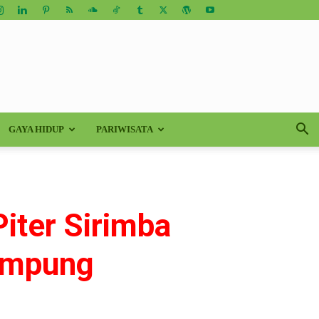
GAYA HIDUP
PARIWISATA
iter Sirimba
ampung