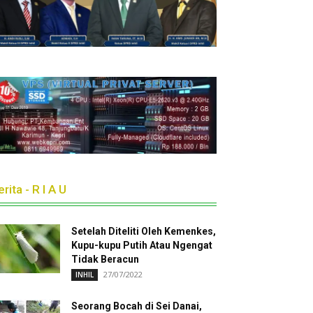
rita - R I A U
Setelah Diteliti Oleh Kemenkes,
Kupu-kupu Putih Atau Ngengat
Tidak Beracun
27/07/2022
INHIL
Seorang Bocah di Sei Danai,