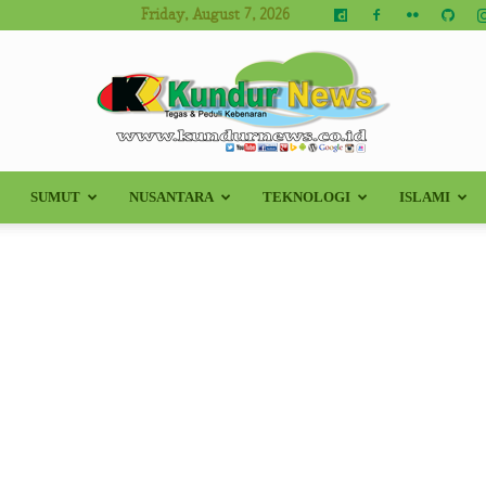
Friday, August 7, 2026
SUMUT
NUSANTARA
TEKNOLOGI
ISLAMI
Kundur
News