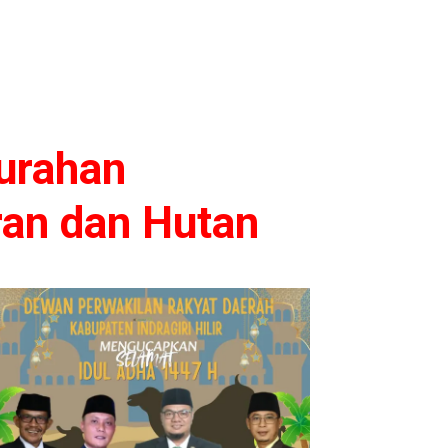
urahan
ran dan Hutan