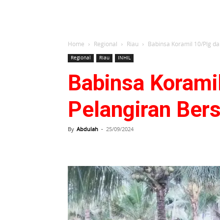
Home
Regional
Riau
Babinsa Koramil 10/Plg 
Regional
Riau
INHIL
Babinsa Korami
Pelangiran Ber
By
Abdulah
-
25/09/2024