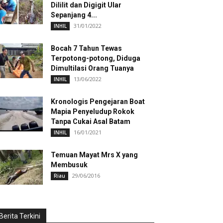
Dililit dan Digigit Ular
Sepanjang 4...
31/01/2022
INHIL
Bocah 7 Tahun Tewas
Terpotong-potong, Diduga
Dimultilasi Orang Tuanya
13/06/2022
INHIL
Kronologis Pengejaran Boat
Mapia Penyeludup Rokok
Tanpa Cukai Asal Batam
16/01/2021
INHIL
Temuan Mayat Mrs X yang
Membusuk
29/06/2016
Riau
Berita Terkini