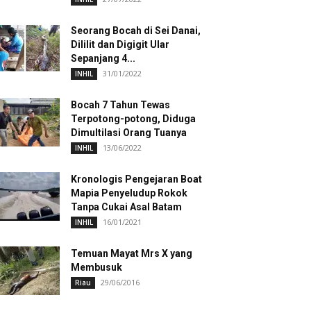
Seorang Bocah di Sei Danai,
Dililit dan Digigit Ular
Sepanjang 4...
31/01/2022
INHIL
Bocah 7 Tahun Tewas
Terpotong-potong, Diduga
Dimultilasi Orang Tuanya
13/06/2022
INHIL
Kronologis Pengejaran Boat
Mapia Penyeludup Rokok
Tanpa Cukai Asal Batam
16/01/2021
INHIL
Temuan Mayat Mrs X yang
Membusuk
29/06/2016
Riau