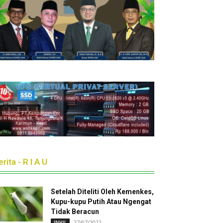
rita - R I A U
Setelah Diteliti Oleh Kemenkes,
Kupu-kupu Putih Atau Ngengat
Tidak Beracun
27/07/2022
INHIL