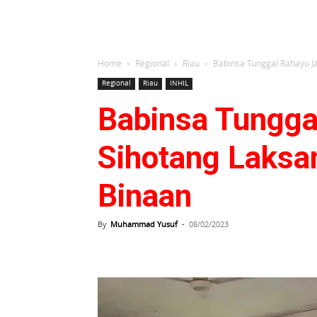
Home
Regional
Riau
Babinsa Tunggal Rahayu Ja
Regional
Riau
INHIL
Babinsa Tungga
Sihotang Laksa
Binaan
By
Muhammad Yusuf
-
08/02/2023