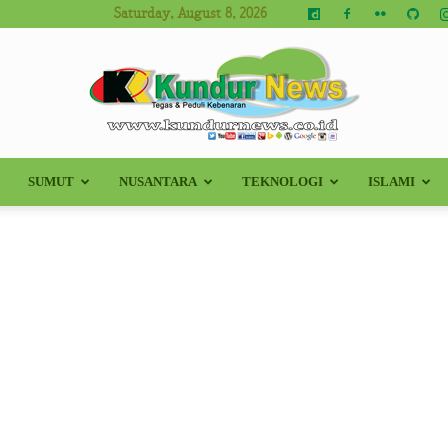
Saturday, August 8, 2026
SUMUT
NUSANTARA
TEKNOLOGI
ISLAMI
Kundur
News