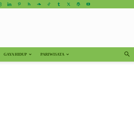
GAYA HIDUP
PARIWISATA