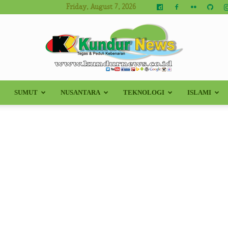
Friday, August 7, 2026
SUMUT
NUSANTARA
TEKNOLOGI
ISLAMI
Kundur
News