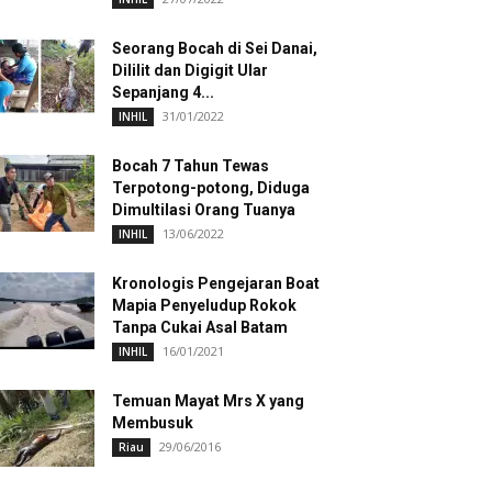
Seorang Bocah di Sei Danai,
Dililit dan Digigit Ular
Sepanjang 4...
31/01/2022
INHIL
Bocah 7 Tahun Tewas
Terpotong-potong, Diduga
Dimultilasi Orang Tuanya
13/06/2022
INHIL
Kronologis Pengejaran Boat
Mapia Penyeludup Rokok
Tanpa Cukai Asal Batam
16/01/2021
INHIL
Temuan Mayat Mrs X yang
Membusuk
29/06/2016
Riau