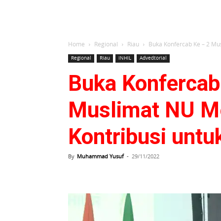
Home
Regional
Riau
Buka Konfercab Ke – 2 Mu
Regional
Riau
INHIL
Advedtorial
Buka Konfercab
Muslimat NU M
Kontribusi untu
By
Muhammad Yusuf
-
29/11/2022