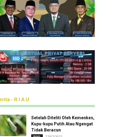
rita - R I A U
Setelah Diteliti Oleh Kemenkes,
Kupu-kupu Putih Atau Ngengat
Tidak Beracun
27/07/2022
INHIL