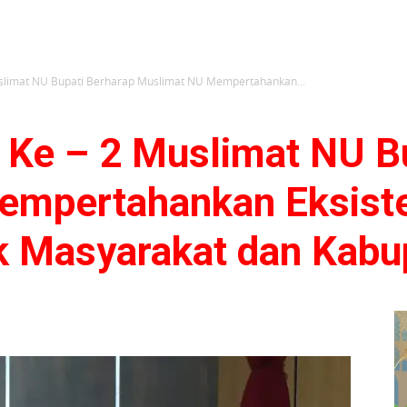
slimat NU Bupati Berharap Muslimat NU Mempertahankan...
 Ke – 2 Muslimat NU B
empertahankan Eksiste
k Masyarakat dan Kabup