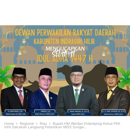
Home
Regional
Riau
Bupati HM Wardan Didampingi Ketua PKK
Inhil Saksikan Langsung Pelantikan IWSS Sungai...