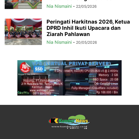
Nia Nismaini
-
22/05/2026
Peringati Harkitnas 2026, Ketua
DPRD Inhil Ikuti Upacara dan
Ziarah Pahlawan
Nia Nismaini
-
20/05/2026