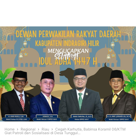
Home
Regional
Riau
Cegah Karhutla, Babinsa Koramil 06/KTM
Giat Patroli dan Sosialisasi di Desa Tunggul...