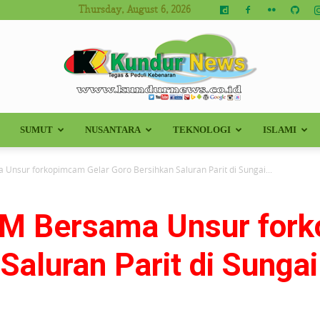
Thursday, August 6, 2026
SUMUT
NUSANTARA
TEKNOLOGI
ISLAMI
Kundur
Unsur forkopimcam Gelar Goro Bersihkan Saluran Parit di Sungai...
TM Bersama Unsur fork
News
Saluran Parit di Sung