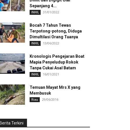
Dililit dan Digigit Ular
Sepanjang 4...
31/01/2022
INHIL
Bocah 7 Tahun Tewas
Terpotong-potong, Diduga
Dimultilasi Orang Tuanya
13/06/2022
INHIL
Kronologis Pengejaran Boat
Mapia Penyeludup Rokok
Tanpa Cukai Asal Batam
16/01/2021
INHIL
Temuan Mayat Mrs X yang
Membusuk
29/06/2016
Riau
Berita Terkini