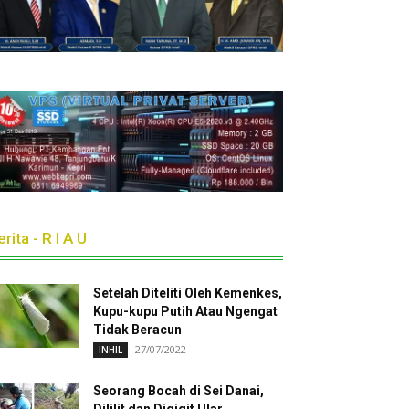
rita - R I A U
Setelah Diteliti Oleh Kemenkes,
Kupu-kupu Putih Atau Ngengat
Tidak Beracun
27/07/2022
INHIL
Seorang Bocah di Sei Danai,