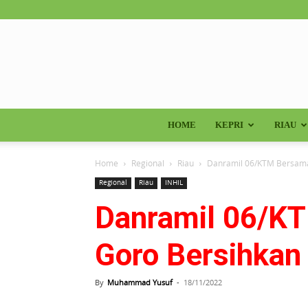
HOME
KEPRI
RIAU
Home
Regional
Riau
Danramil 06/KTM Bersama 
Regional
Riau
INHIL
Danramil 06/K
Goro Bersihkan 
By
Muhammad Yusuf
-
18/11/2022