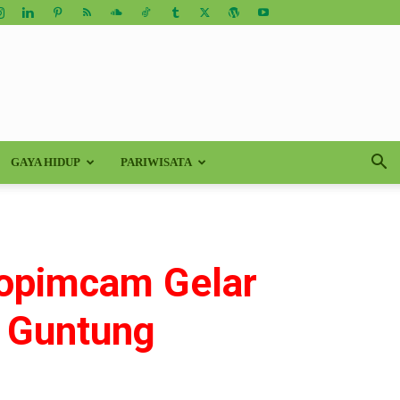
GAYA HIDUP
PARIWISATA
opimcam Gelar
ai Guntung