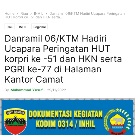
Home
Riau
INHIL
Danramil 06/KTM Hadiri Ucapara Peringatan
HUT korpri ke -51 dan HKN serta...
Riau
INHIL
Regional
Danramil 06/KTM Hadiri
Ucapara Peringatan HUT
korpri ke -51 dan HKN serta
PGRI ke-77 di Halaman
Kantor Camat
By
Muhammad Yusuf
-
29/11/2022