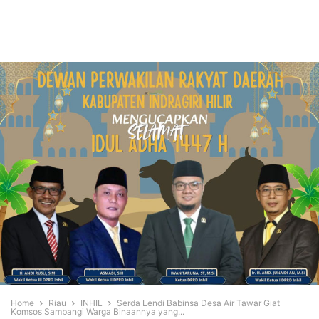
Home
Riau
INHIL
Serda Lendi Babinsa Desa Air Tawar Giat
Komsos Sambangi Warga Binaannya yang...