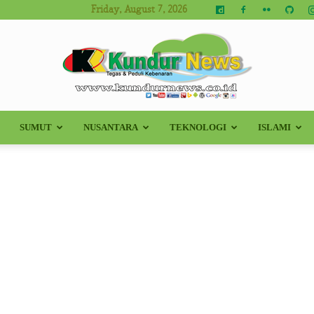
Friday, August 7, 2026
SUMUT
NUSANTARA
TEKNOLOGI
ISLAMI
Kundur
News