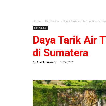
Home
Pariwisata
Daya Tarik Air Terjun Sipiso-piso
Pariwisata
Daya Tarik Air T
di Sumatera
By
Rini Rahmawati
-
11/04/2025