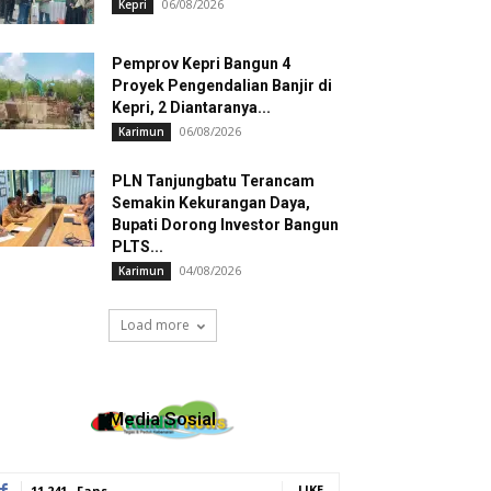
06/08/2026
Kepri
Pemprov Kepri Bangun 4
Proyek Pengendalian Banjir di
Kepri, 2 Diantaranya...
06/08/2026
Karimun
PLN Tanjungbatu Terancam
Semakin Kekurangan Daya,
Bupati Dorong Investor Bangun
PLTS...
04/08/2026
Karimun
Load more
Media Sosial
LIKE
11,241
Fans