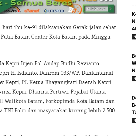
K
N
ari ibu ke-91 dilaksanakan Gerak jalan sehat
A
 Putri Batam Center Kota Batam pada Minggu
N
B
W
a Kepri Irjen Pol Andap Budhi Revianto
N
Kepri H. Isdianto, Danrem 033/WP, Danlantamal
N
v Kepri, PJ. Ketua Bhayangkari Daerah Kepri
insi Kepri, Dharma Pertiwi, Pejabat Utama
D
kil Walikota Batam, Forkopimda Kota Batam dan
B
ta TNI Polri dan masyarakat kurang lebih 2.500
T
N