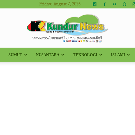
Friday, August 7, 2026
SUMUT
NUSANTARA
TEKNOLOGI
ISLAMI
Kundur
News