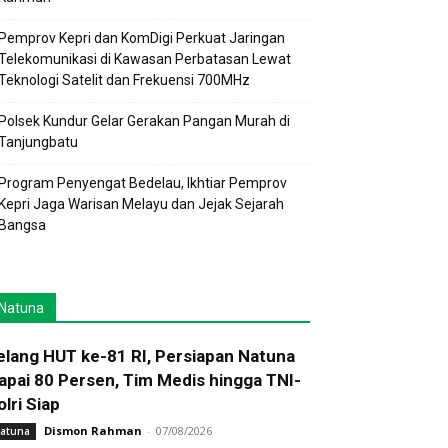
Pemprov Kepri dan KomDigi Perkuat Jaringan
Telekomunikasi di Kawasan Perbatasan Lewat
Teknologi Satelit dan Frekuensi 700MHz
Polsek Kundur Gelar Gerakan Pangan Murah di
Tanjungbatu
Program Penyengat Bedelau, Ikhtiar Pemprov
Kepri Jaga Warisan Melayu dan Jejak Sejarah
Bangsa
Natuna
elang HUT ke-81 RI, Persiapan Natuna
apai 80 Persen, Tim Medis hingga TNI-
olri Siap
Dismon Rahman
-
07/08/2026
atuna