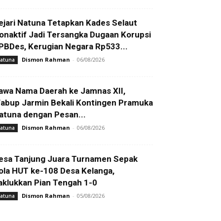
ejari Natuna Tetapkan Kades Selaut
onaktif Jadi Tersangka Dugaan Korupsi
PBDes, Kerugian Negara Rp533...
Dismon Rahman
-
06/08/2026
atuna
awa Nama Daerah ke Jamnas XII,
abup Jarmin Bekali Kontingen Pramuka
atuna dengan Pesan...
Dismon Rahman
-
06/08/2026
atuna
esa Tanjung Juara Turnamen Sepak
ola HUT ke-108 Desa Kelanga,
aklukkan Pian Tengah 1-0
Dismon Rahman
-
05/08/2026
atuna