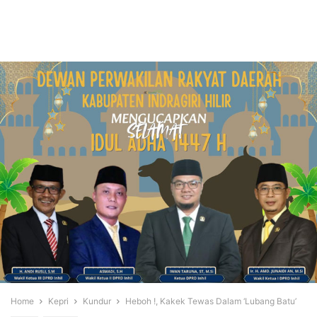
Home
Kepri
Kundur
Heboh !, Kakek Tewas Dalam ‘Lubang Batu’