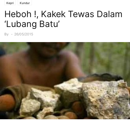
Kepri
Kundur
Heboh !, Kakek Tewas Dalam
‘Lubang Batu’
By
-
26/05/2015