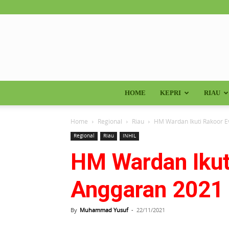
HOME
KEPRI
RIAU
Home
Regional
Riau
HM Wardan Ikuti Rakoor E
Regional
Riau
INHIL
HM Wardan Ikut
Anggaran 2021 
By
Muhammad Yusuf
-
22/11/2021