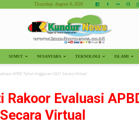
Thursday, August 6, 2026
SUMUT
NUSANTARA
TEKNOLOGI
ISLAMI
Kundur
valuasi APBD Tahun Anggaran 2021 Secara Virtual
i Rakoor Evaluasi APB
News
Secara Virtual