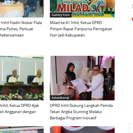
Gallery Foto
Inhil Hadiri Nobar Piala
Milad ke-61 Inhil, Ketua DPRD
ma Polres, Perkuat
Pimpin Rapat Paripurna Peringatan
n Kebersamaan
Hari Jadi Kabupaten
Advedtorial
 Inhil, Ketua DPRD Ajak
DPRD Inhil Dukung Langkah Pemda
sit Anggaran dengan
Tekan Angka Stunting Melalui
Berbagai Program Inovatif