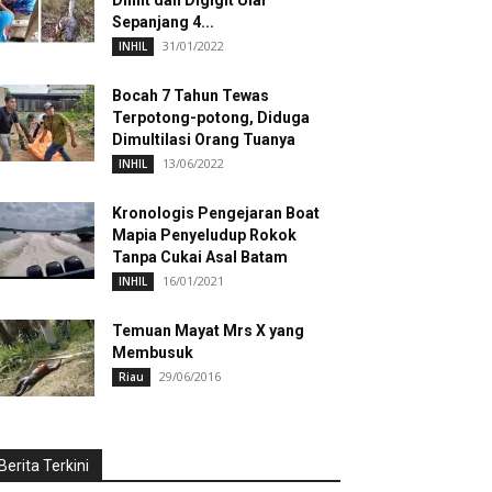
Dililit dan Digigit Ular
Sepanjang 4...
31/01/2022
INHIL
Bocah 7 Tahun Tewas
Terpotong-potong, Diduga
Dimultilasi Orang Tuanya
13/06/2022
INHIL
Kronologis Pengejaran Boat
Mapia Penyeludup Rokok
Tanpa Cukai Asal Batam
16/01/2021
INHIL
Temuan Mayat Mrs X yang
Membusuk
29/06/2016
Riau
Berita Terkini