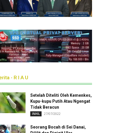
rita - R I A U
Setelah Diteliti Oleh Kemenkes,
Kupu-kupu Putih Atau Ngengat
Tidak Beracun
27/07/2022
INHIL
Seorang Bocah di Sei Danai,