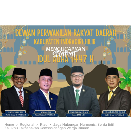
Home
Regional
Riau
Jaga Hubungan Harmonis, Serda Edili
Zalukhu Laksanakan Komsos dengan Warga Binaan