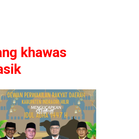
ang khawas
asik