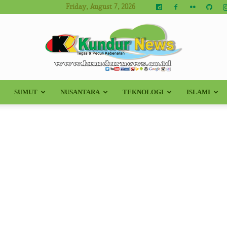
Friday, August 7, 2026
SUMUT
NUSANTARA
TEKNOLOGI
ISLAMI
Kundur
News