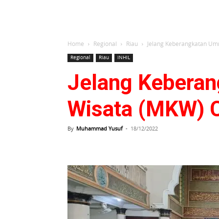
Home
Regional
Riau
Jelang Keberangkatan Umr
Regional
Riau
INHIL
Jelang Keberan
Wisata (MKW) C
By
Muhammad Yusuf
-
18/12/2022