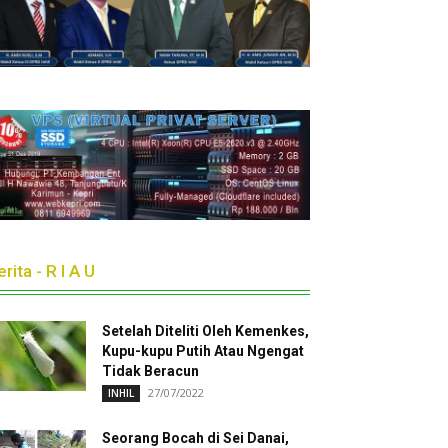
rita - R I A U
Setelah Diteliti Oleh Kemenkes,
Kupu-kupu Putih Atau Ngengat
Tidak Beracun
27/07/2022
INHIL
Seorang Bocah di Sei Danai,