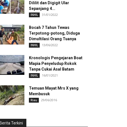
Dililit dan Digigit Ular
Sepanjang 4...
31/01/2022
INHIL
Bocah 7 Tahun Tewas
Terpotong-potong, Diduga
Dimultilasi Orang Tuanya
13/06/2022
INHIL
Kronologis Pengejaran Boat
Mapia Penyeludup Rokok
Tanpa Cukai Asal Batam
16/01/2021
INHIL
Temuan Mayat Mrs X yang
Membusuk
29/06/2016
Riau
Berita Terkini