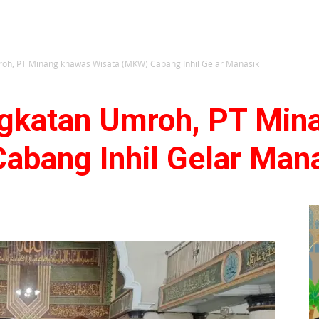
oh, PT Minang khawas Wisata (MKW) Cabang Inhil Gelar Manasik
gkatan Umroh, PT Min
abang Inhil Gelar Man