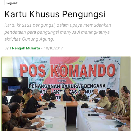
Regional
Kartu Khusus Pengungsi
Kartu khusus pengungsi, dalam upaya memudahkan
pendataan para pengungsi menyusul meningkatnya
aktivitas Gunung Agung.
By
I Nengah Muliarta
-
10/10/2017