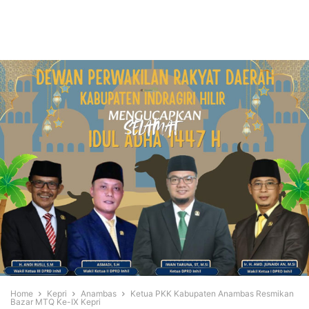
Home
Kepri
Anambas
Ketua PKK Kabupaten Anambas Resmikan
Bazar MTQ Ke-IX Kepri