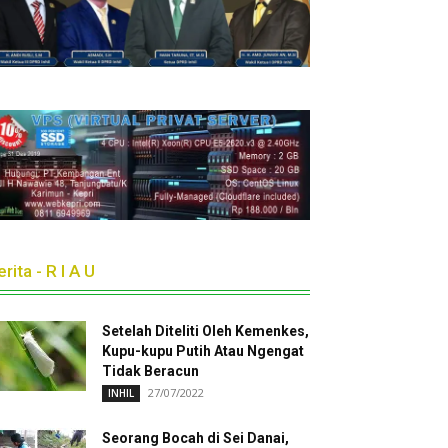
rita - R I A U
Setelah Diteliti Oleh Kemenkes,
Kupu-kupu Putih Atau Ngengat
Tidak Beracun
27/07/2022
INHIL
Seorang Bocah di Sei Danai,