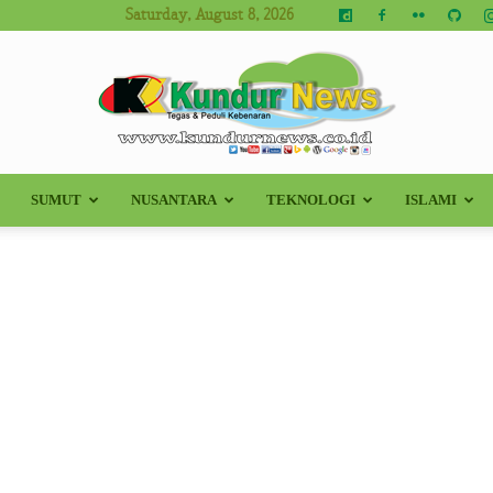
Saturday, August 8, 2026
SUMUT
NUSANTARA
TEKNOLOGI
ISLAMI
Kundur
News