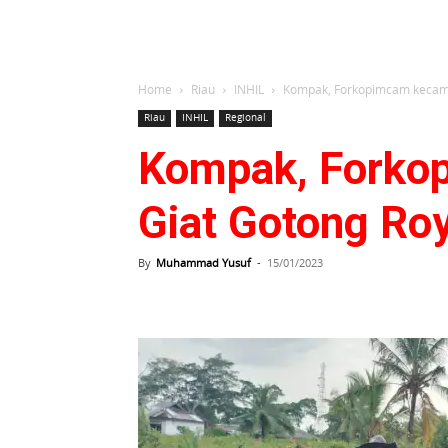
Home
Riau
INHIL
Kompak, Forkopimcam kecam
Riau
INHIL
Regional
Kompak, Forko
Giat Gotong R
By
Muhammad Yusuf
-
15/01/2023