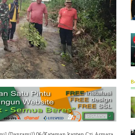
Be
l (Danramil) 06/Kateman kapten Czi Asmara