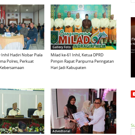
Gallery Foto
Inhil Hadiri Nobar Piala
Milad ke-61 Inhil, Ketua DPRD
ma Polres, Perkuat
Pimpin Rapat Paripurna Peringatan
n Kebersamaan
Hari Jadi Kabupaten
Su
Advedtorial