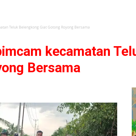
atan Teluk Belengkong Giat Gotong Royong Bersama
pimcam kecamatan Tel
oyong Bersama