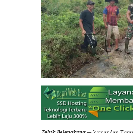
Teluk Belengkong
— komandan Korami