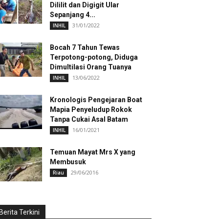
Dililit dan Digigit Ular
Sepanjang 4...
31/01/2022
INHIL
Bocah 7 Tahun Tewas
Terpotong-potong, Diduga
Dimultilasi Orang Tuanya
13/06/2022
INHIL
Kronologis Pengejaran Boat
Mapia Penyeludup Rokok
Tanpa Cukai Asal Batam
16/01/2021
INHIL
Temuan Mayat Mrs X yang
Membusuk
29/06/2016
Riau
Berita Terkini