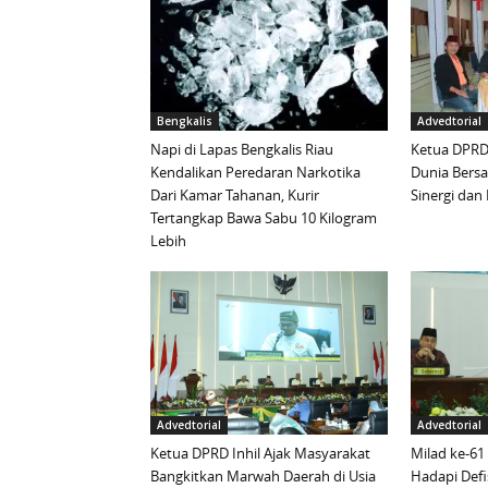
Bengkalis
Advedtorial
Napi di Lapas Bengkalis Riau
Ketua DPRD 
Kendalikan Peredaran Narkotika
Dunia Bersa
Dari Kamar Tahanan, Kurir
Sinergi da
Tertangkap Bawa Sabu 10 Kilogram
Lebih
Advedtorial
Advedtorial
Ketua DPRD Inhil Ajak Masyarakat
Milad ke-61
Bangkitkan Marwah Daerah di Usia
Hadapi Defi