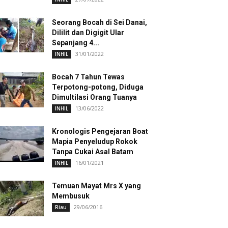
Seorang Bocah di Sei Danai,
Dililit dan Digigit Ular
Sepanjang 4...
31/01/2022
INHIL
Bocah 7 Tahun Tewas
Terpotong-potong, Diduga
Dimultilasi Orang Tuanya
13/06/2022
INHIL
Kronologis Pengejaran Boat
Mapia Penyeludup Rokok
Tanpa Cukai Asal Batam
16/01/2021
INHIL
Temuan Mayat Mrs X yang
Membusuk
29/06/2016
Riau