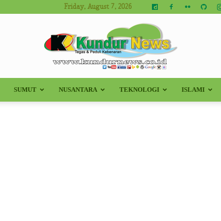
Friday, August 7, 2026
SUMUT
NUSANTARA
TEKNOLOGI
ISLAMI
Kundur
News