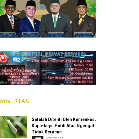
rita - R I A U
Setelah Diteliti Oleh Kemenkes,
Kupu-kupu Putih Atau Ngengat
Tidak Beracun
27/07/2022
INHIL