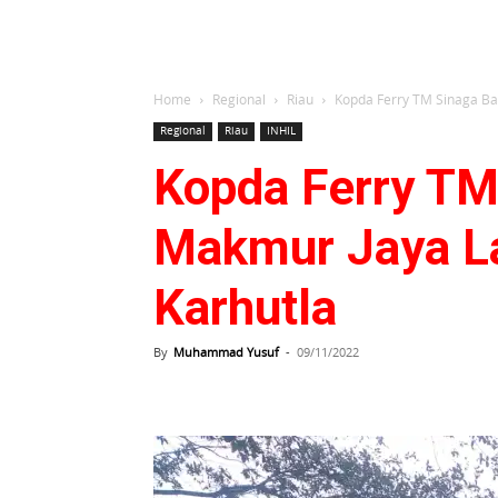
Home
Regional
Riau
Kopda Ferry TM Sinaga Ba
Regional
Riau
INHIL
Kopda Ferry TM
Makmur Jaya La
Karhutla
By
Muhammad Yusuf
-
09/11/2022