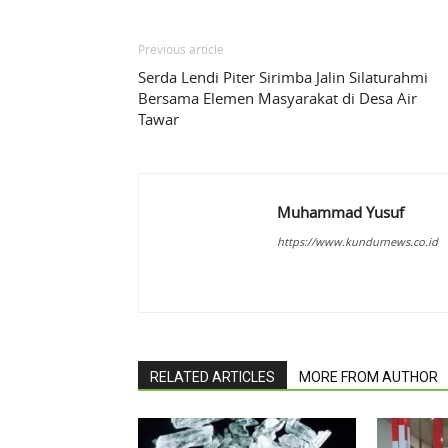
Previous article
Serda Lendi Piter Sirimba Jalin Silaturahmi
Bersama Elemen Masyarakat di Desa Air
Tawar
Muhammad Yusuf
https://www.kundurnews.co.id
RELATED ARTICLES
MORE FROM AUTHOR