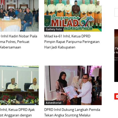
Gallery Foto
Inhil Hadiri Nobar Piala
Milad ke-61 Inhil, Ketua DPRD
ma Polres, Perkuat
Pimpin Rapat Paripurna Peringatan
n Kebersamaan
Hari Jadi Kabupaten
Advedtorial
 Inhil, Ketua DPRD Ajak
DPRD Inhil Dukung Langkah Pemda
sit Anggaran dengan
Tekan Angka Stunting Melalui