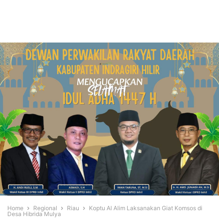
Home
Regional
Riau
Koptu Al Alim Laksanakan Giat Komsos di
Desa Hibrida Mulya