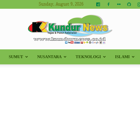
Sunday, August 9, 2026
SUMUT
NUSANTARA
TEKNOLOGI
ISLAMI
Kundur
News