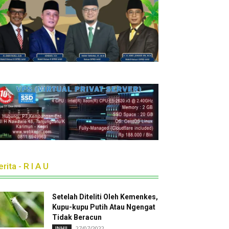
rita - R I A U
Setelah Diteliti Oleh Kemenkes,
Kupu-kupu Putih Atau Ngengat
Tidak Beracun
27/07/2022
INHIL