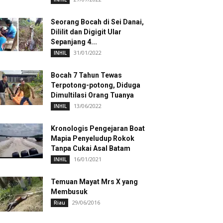
Seorang Bocah di Sei Danai,
Dililit dan Digigit Ular
Sepanjang 4...
31/01/2022
INHIL
Bocah 7 Tahun Tewas
Terpotong-potong, Diduga
Dimultilasi Orang Tuanya
13/06/2022
INHIL
Kronologis Pengejaran Boat
Mapia Penyeludup Rokok
Tanpa Cukai Asal Batam
16/01/2021
INHIL
Temuan Mayat Mrs X yang
Membusuk
29/06/2016
Riau