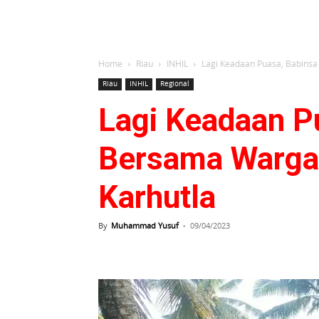
Home
Riau
INHIL
Lagi Keadaan Puasa, Babinsa 
Riau
INHIL
Regional
Lagi Keadaan P
Bersama Warga 
Karhutla
By
Muhammad Yusuf
-
09/04/2023