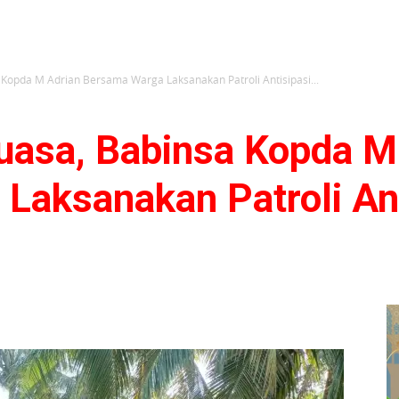
Kopda M Adrian Bersama Warga Laksanakan Patroli Antisipasi...
uasa, Babinsa Kopda M
Laksanakan Patroli Ant