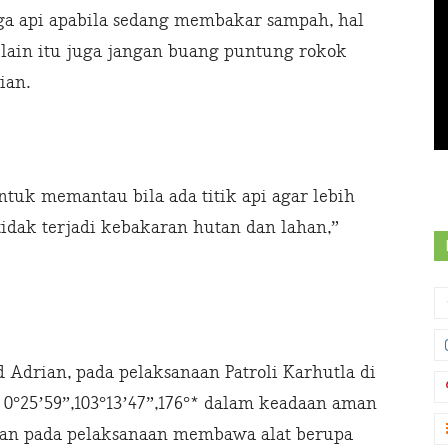
a api apabila sedang membakar sampah, hal
Selain itu juga jangan buang puntung rokok
ian.
ntuk memantau bila ada titik api agar lebih
tidak terjadi kebakaran hutan dan lahan,”
drian, pada pelaksanaan Patroli Karhutla di
 0°25’59”,103°13’47”,176°* dalam keadaan aman
kan pada pelaksanaan membawa alat berupa