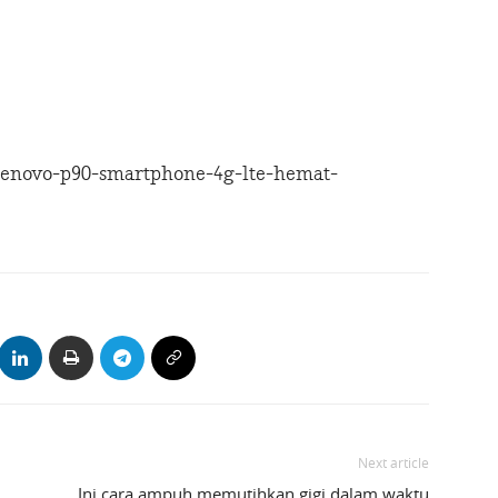
enovo-p90-smartphone-4g-lte-hemat-
Next article
Ini cara ampuh memutihkan gigi dalam waktu