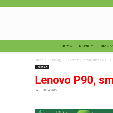
HOME
KEPRI
RIAU
Home
Teknologi
Lenovo P90, smartphone 4G LTE 
Teknologi
Lenovo P90, sm
By
-
20/04/2015