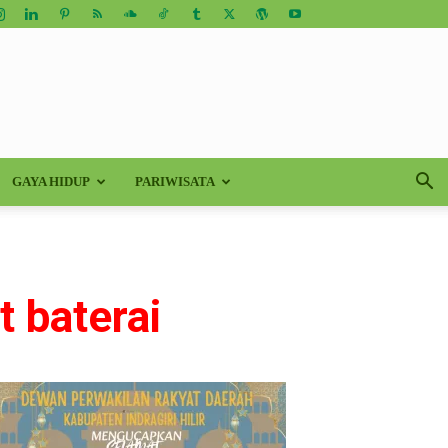
GAYA HIDUP
PARIWISATA
 baterai