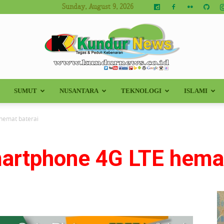
Sunday, August 9, 2026
SUMUT
NUSANTARA
TEKNOLOGI
ISLAMI
Kundur
hemat baterai
artphone 4G LTE hemat
News