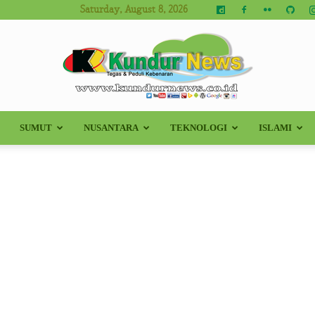
Saturday, August 8, 2026
SUMUT
NUSANTARA
TEKNOLOGI
ISLAMI
Kundur
News