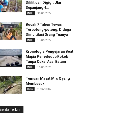
Dililit dan Digigit Ular
Sepanjang 4...
31/01/2022
INHIL
Bocah 7 Tahun Tewas
Terpotong-potong, Diduga
Dimultilasi Orang Tuanya
13/06/2022
INHIL
Kronologis Pengejaran Boat
Mapia Penyeludup Rokok
Tanpa Cukai Asal Batam
16/01/2021
INHIL
Temuan Mayat Mrs X yang
Membusuk
29/06/2016
Riau
Berita Terkini