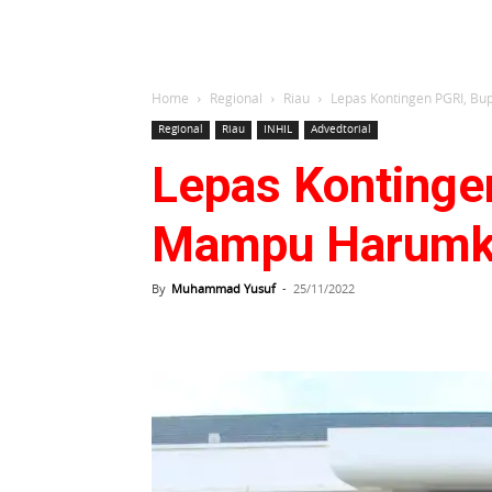
Home
Regional
Riau
Lepas Kontingen PGRI, B
Regional
Riau
INHIL
Advedtorial
Lepas Kontinge
Mampu Harumka
By
Muhammad Yusuf
-
25/11/2022