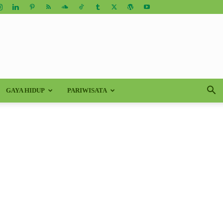
GAYA HIDUP
PARIWISATA