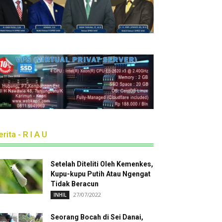
rita - R I A U
Setelah Diteliti Oleh Kemenkes,
Kupu-kupu Putih Atau Ngengat
Tidak Beracun
27/07/2022
INHIL
Seorang Bocah di Sei Danai,