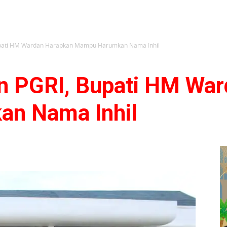
upati HM Wardan Harapkan Mampu Harumkan Nama Inhil
n PGRI, Bupati HM Wa
n Nama Inhil