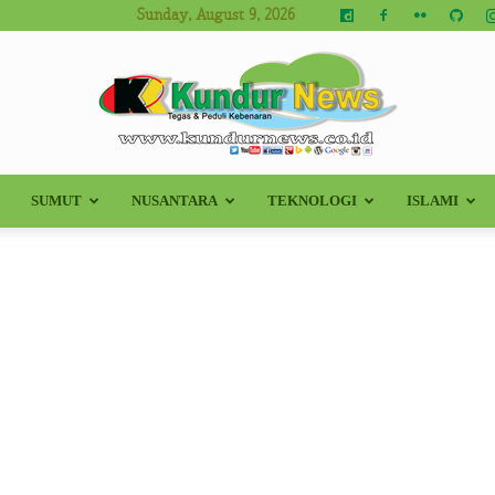
Sunday, August 9, 2026
SUMUT
NUSANTARA
TEKNOLOGI
ISLAMI
Kundur
News