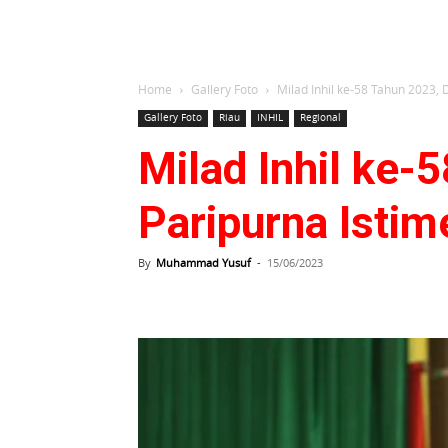
Home
Gallery Foto
Milad Inhil ke-58 Tahun 2023, 
Gallery Foto
Riau
INHIL
Regional
Milad Inhil ke-
Paripurna Isti
By
Muhammad Yusuf
-
15/06/2023