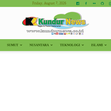
Friday, August 7, 2026
SUMUT
NUSANTARA
TEKNOLOGI
ISLAMI
Kundur
News