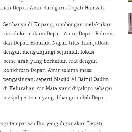
nan Depati Amir dari garis Depati Hamzah.
Setibanya di Kupang, rombongan melakukan
ziarah ke makam Depati Amir, Depati Bahren,
dan Depati Hamzah. Napak tilas dilanjutkan
dengan mengunjungi sejumlah lokasi
bersejarah yang berkaitan erat dengan
kehidupan Depati Amir selama masa
pengasingan, seperti Masjid Al Baitul Qadim
di Kelurahan Air Mata yang diyakini sebagai
masjid pertama yang dibangun oleh Depati
ungi tempat wudhu yang digunakan Depati