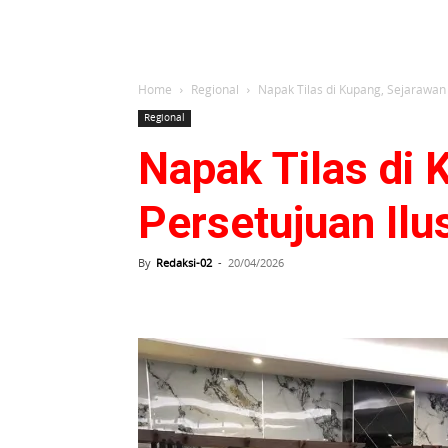
Home
Regional
Napak Tilas di Kupang, Sejarawan 
Regional
Napak Tilas di 
Persetujuan Ilu
By
Redaksi-02
-
20/04/2026