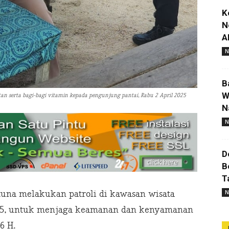
K
N
A
N
B
W
tan serta bagi-bagi vitamin kepada pengunjung pantai, Rabu 2 April 2025
N
N
D
B
T
N
una melakukan patroli di kawasan wisata
2025, untuk menjaga keamanan dan kenyamanan
6 H.