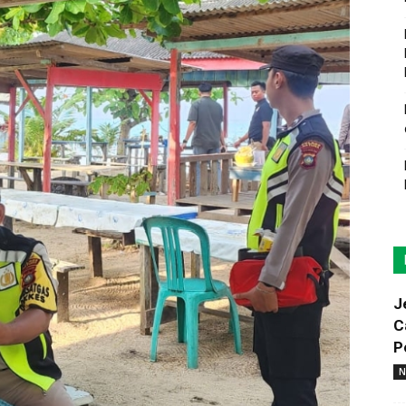
J
C
P
N