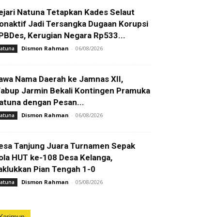
ejari Natuna Tetapkan Kades Selaut
onaktif Jadi Tersangka Dugaan Korupsi
PBDes, Kerugian Negara Rp533...
Dismon Rahman
-
06/08/2026
atuna
awa Nama Daerah ke Jamnas XII,
abup Jarmin Bekali Kontingen Pramuka
atuna dengan Pesan...
Dismon Rahman
-
06/08/2026
atuna
esa Tanjung Juara Turnamen Sepak
ola HUT ke-108 Desa Kelanga,
aklukkan Pian Tengah 1-0
Dismon Rahman
-
05/08/2026
atuna