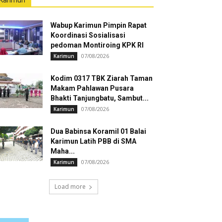
Karimun
Wabup Karimun Pimpin Rapat
Koordinasi Sosialisasi
pedoman Montiroing KPK RI
07/08/2026
Karimun
Kodim 0317 TBK Ziarah Taman
Makam Pahlawan Pusara
Bhakti Tanjungbatu, Sambut...
07/08/2026
Karimun
Dua Babinsa Koramil 01 Balai
Karimun Latih PBB di SMA
Maha...
07/08/2026
Karimun
Load more