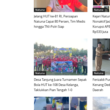
Natuna
Natuna
Jelang HUT ke-81 RI, Persiapan
Kejari Natu
Natuna Capai 80 Persen, Tim Medis
Nonaktif Ja
hingga TNI-Polri Siap
Korupsi APB
Rp533 Juta
Natuna
Natuna
Desa Tanjung Juara Turnamen Sepak
Ferizaldi P
Bola HUT ke-108 Desa Kelanga,
Kenang Ded
Taklukkan Pian Tengah 1-0
Daerah