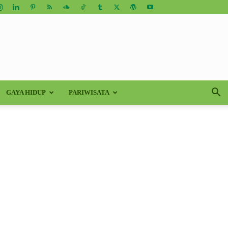
GAYA HIDUP
PARIWISATA