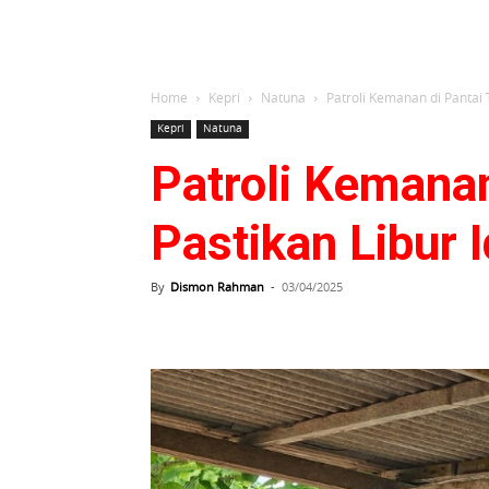
Home
Kepri
Natuna
Patroli Kemanan di Pantai T
Kepri
Natuna
Patroli Kemanan
Pastikan Libur I
By
Dismon Rahman
-
03/04/2025