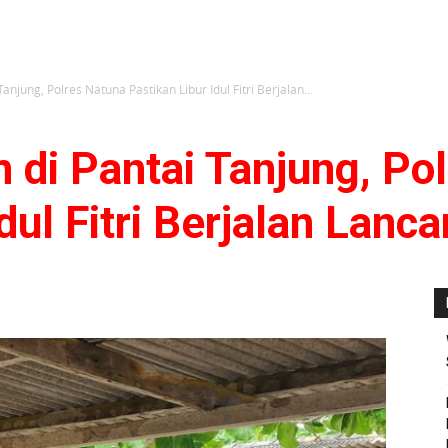
anjung, Polres Natuna Pastikan Libur Idul Fitri Berjalan...
 di Pantai Tanjung, Po
dul Fitri Berjalan Lanca