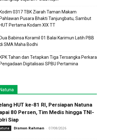
Kodim 0317 TBK Ziarah Taman Makam
Pahlawan Pusara Bhakti Tanjungbatu, Sambut
HUT Pertama Kodam XIX TT
Dua Babinsa Koramil 01 Balai Karimun Latih PBB
di SMA Maha Bodhi
KPK Tahan dan Tetapkan Tiga Tersangka Perkara
Pengadaan Digitalisasi SPBU Pertamina
Natuna
elang HUT ke-81 RI, Persiapan Natuna
apai 80 Persen, Tim Medis hingga TNI-
olri Siap
Dismon Rahman
-
07/08/2026
atuna