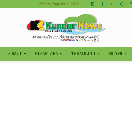
Friday, August 7, 2026
SUMUT
NUSANTARA
TEKNOLOGI
ISLAMI
Kundur
News