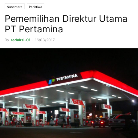
Nusantara
Peristiwa
Pememilihan Direktur Utama
PT Pertamina
By
redaksi-01
-
16/03/2017