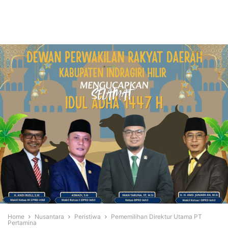
Home
Nusantara
Peristiwa
Pememilihan Direktur Utama PT
Pertamina