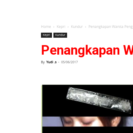
Home
Kepri
Kundur
Penangkapan Wanita Peng
Kepri
Kundur
Penangkapan W
By
Yudi .s
-
05/06/2017