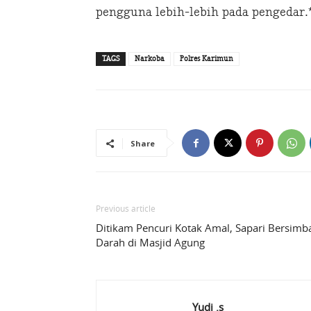
pengguna lebih-lebih pada pengedar.
TAGS
Narkoba
Polres Karimun
Share
Previous article
Ditikam Pencuri Kotak Amal, Sapari Bersimb
Darah di Masjid Agung
Yudi .s