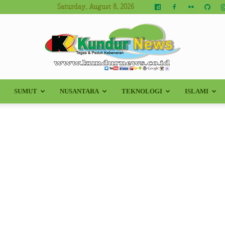
Saturday, August 8, 2026
SUMUT
NUSANTARA
TEKNOLOGI
ISLAMI
Kundur
News