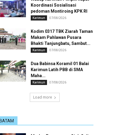
Koordinasi Sosialisasi
pedoman Montiroing KPK RI
07/08/2026
Karimun
Kodim 0317 TBK Ziarah Taman
Makam Pahlawan Pusara
Bhakti Tanjungbatu, Sambut...
07/08/2026
Karimun
Dua Babinsa Koramil 01 Balai
Karimun Latih PBB di SMA
Maha...
07/08/2026
Karimun
Load more
BATAM