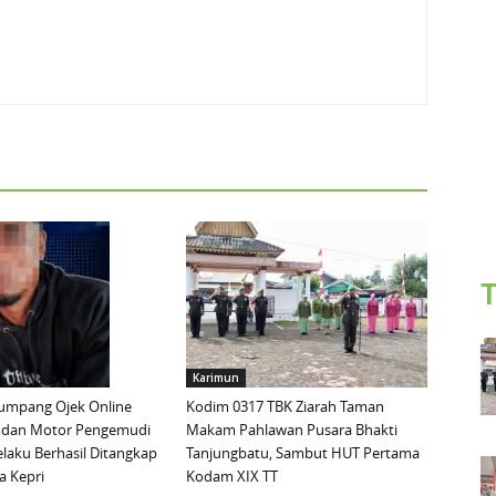
T
Karimun
mpang Ojek Online
Kodim 0317 TBK Ziarah Taman
 dan Motor Pengemudi
Makam Pahlawan Pusara Bhakti
elaku Berhasil Ditangkap
Tanjungbatu, Sambut HUT Pertama
a Kepri
Kodam XIX TT