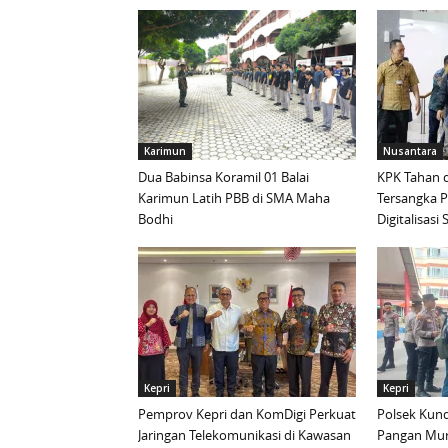
Karimun
Nusantara
Dua Babinsa Koramil 01 Balai
KPK Tahan d
Karimun Latih PBB di SMA Maha
Tersangka 
Bodhi
Digitalisas
Kepri
Kepri
Pemprov Kepri dan KomDigi Perkuat
Polsek Kund
Jaringan Telekomunikasi di Kawasan
Pangan Mur