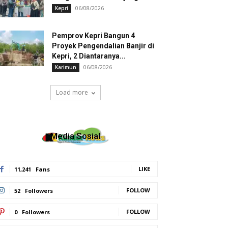
06/08/2026
Kepri
Pemprov Kepri Bangun 4
Proyek Pengendalian Banjir di
Kepri, 2 Diantaranya...
06/08/2026
Karimun
Load more
Media Sosial
LIKE
11,241
Fans
FOLLOW
52
Followers
FOLLOW
0
Followers