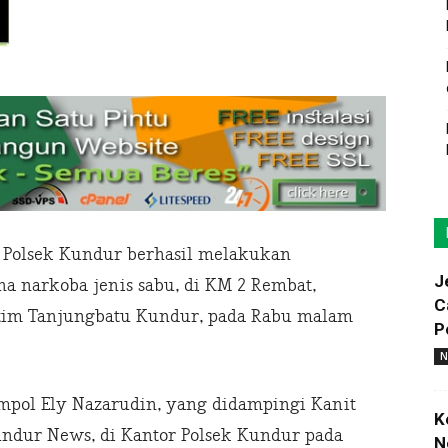
 Polsek Kundur berhasil melakukan
J
 narkoba jenis sabu, di KM 2 Rembat,
C
atim Tanjungbatu Kundur, pada Rabu malam
P
N
ompol Ely Nazarudin, yang didampingi Kanit
K
ndur News, di Kantor Polsek Kundur pada
N