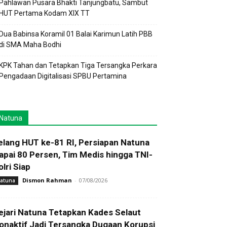
Pahlawan Pusara Bhakti Tanjungbatu, Sambut
HUT Pertama Kodam XIX TT
Dua Babinsa Koramil 01 Balai Karimun Latih PBB
di SMA Maha Bodhi
KPK Tahan dan Tetapkan Tiga Tersangka Perkara
Pengadaan Digitalisasi SPBU Pertamina
Natuna
elang HUT ke-81 RI, Persiapan Natuna
apai 80 Persen, Tim Medis hingga TNI-
olri Siap
Dismon Rahman
-
07/08/2026
atuna
ejari Natuna Tetapkan Kades Selaut
onaktif Jadi Tersangka Dugaan Korupsi