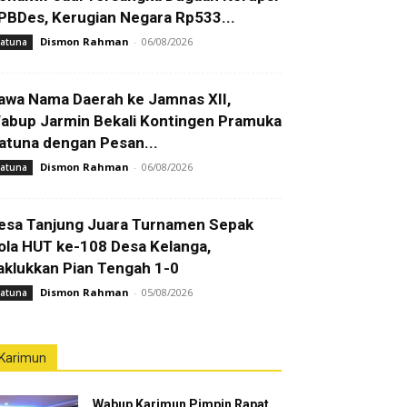
PBDes, Kerugian Negara Rp533...
Dismon Rahman
-
06/08/2026
atuna
awa Nama Daerah ke Jamnas XII,
abup Jarmin Bekali Kontingen Pramuka
atuna dengan Pesan...
Dismon Rahman
-
06/08/2026
atuna
esa Tanjung Juara Turnamen Sepak
ola HUT ke-108 Desa Kelanga,
aklukkan Pian Tengah 1-0
Dismon Rahman
-
05/08/2026
atuna
Karimun
Wabup Karimun Pimpin Rapat