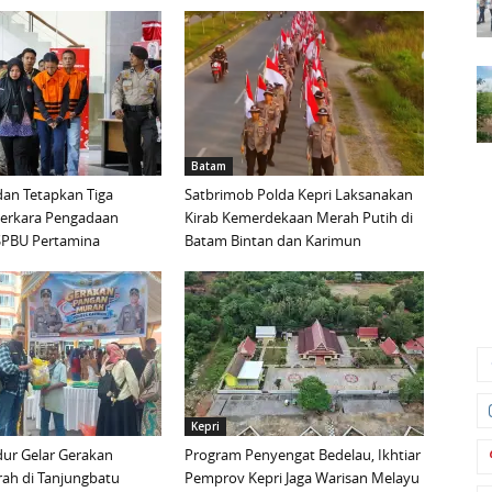
Batam
an Tetapkan Tiga
Satbrimob Polda Kepri Laksanakan
Perkara Pengadaan
Kirab Kemerdekaan Merah Putih di
i SPBU Pertamina
Batam Bintan dan Karimun
Kepri
ur Gelar Gerakan
Program Penyengat Bedelau, Ikhtiar
ah di Tanjungbatu
Pemprov Kepri Jaga Warisan Melayu