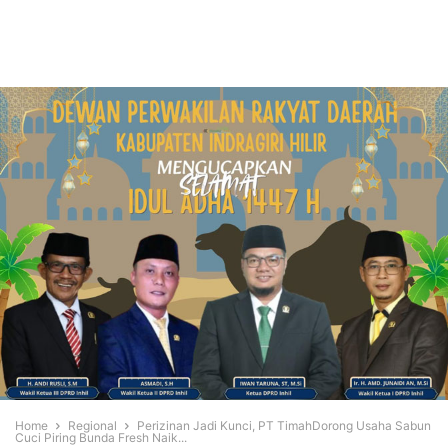
Home
Regional
Perizinan Jadi Kunci, PT TimahDorong Usaha Sabun
Cuci Piring Bunda Fresh Naik...