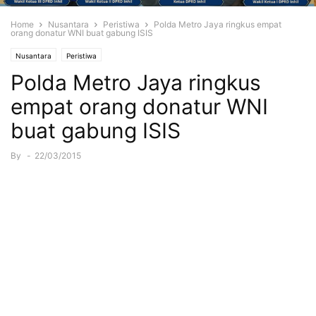
Home
Nusantara
Peristiwa
Polda Metro Jaya ringkus empat
orang donatur WNI buat gabung ISIS
Nusantara
Peristiwa
Polda Metro Jaya ringkus
empat orang donatur WNI
buat gabung ISIS
By
-
22/03/2015