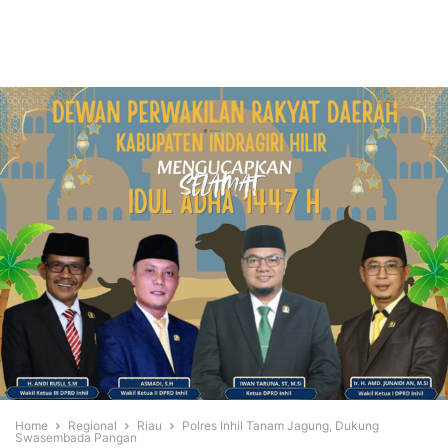
Home
Regional
Riau
Polres Inhil Tanam Jagung, Dukung
Swasembada Pangan