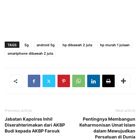
TAGS
5g
android 5g
hp dibawah 2 juta
hp murah 1 jutaan
smartphone dibawah 2 juta
Previous article
Next article
Jabatan Kapolres Inhil
Pentingnya Membangun
Diserahterimakan dari AKBP
Keharmonisan Umat Islam
Budi kepada AKBP Farouk
dalam Mewujudkan
Persatuan di Dunia