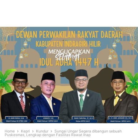
Home
Kepri
Kundur
Sungai Ungar Segera dibangun sebuah
Puskesmas, Lengkap dengan Fasilitas Rawat Inap