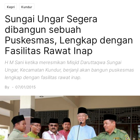
Kepri
Kundur
Sungai Ungar Segera
dibangun sebuah
Puskesmas, Lengkap dengan
Fasilitas Rawat Inap
H M Sani ketika meresmikan Misjid Daruttaqwa Sungai
Ungar, Kecamatan Kundur, berjanji akan bangun puskesmas
lengkap dengan fasilitas rawat inap.
By
-
07/01/2015